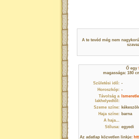
A te tevéd még nem nagykorú 
szavaz
Ő egy
magassága: 180 cm
Születési idő:
-
Horoszkóp:
-
Távolság a
Ismeretle
lakhelyedtől:
Szeme színe:
kékeszöl
Haja színe:
barna
A haja...
Stílusa:
egyedi
Az adatlap közvetlen linkje:
ht