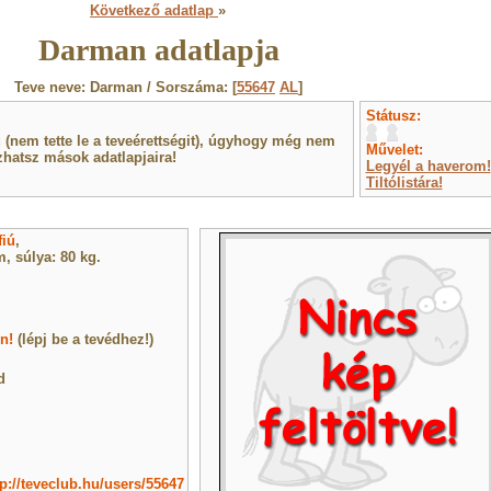
Következő adatlap
»
Darman adatlapja
Teve neve: Darman / Sorszáma: [
55647
AL
]
Státusz:
(nem tette le a teveérettségit), úgyhogy még nem
Művelet:
hatsz mások adatlapjaira!
Legyél a haverom!
Tiltólistára!
fiú
,
, súlya: 80 kg.
n!
(lépj be a tevédhez!)
d
tp://teveclub.hu/users/55647