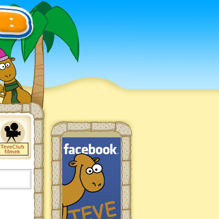
TeveClub
filmek