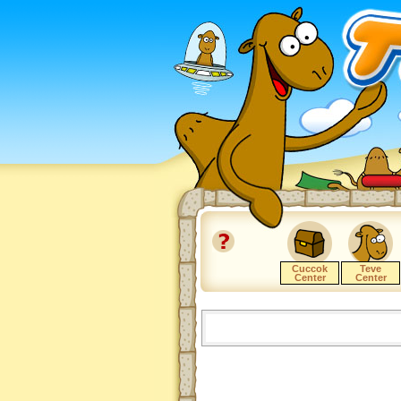
Cuccok
Teve
Center
Center