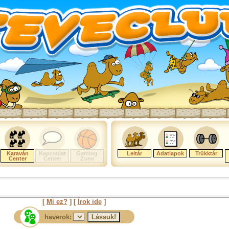
Karaván
Kapcsolat
Gaming
Leltár
Adatlapok
Trükktár
Center
Center
Zone
[
Mi ez?
] [
Írok ide
]
haverok: