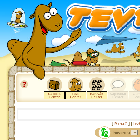
Cuccok
Teve
Karaván
Kapcsolat
Gam
Center
Center
Center
Center
Zo
[
Mi ez?
] [
Íro
haverok: