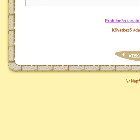
Problémás tartalo
Következő ada
©
Napfo