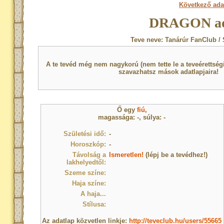
Következő ada
DRAGON ad
Teve neve: Tanárúr FanClub /
A te tevéd még nem nagykorú (nem tette le a teveérettsé
szavazhatsz mások adatlapjaira!
Ő egy
fiú
,
magassága: -, súlya: -
Születési idő:
-
Horoszkóp:
-
Távolság a
Ismeretlen!
(lépj be a tevédhez!)
lakhelyedtől:
Szeme színe:
Haja színe:
A haja...
Stílusa:
Az adatlap közvetlen linkje:
http://teveclub.hu/users/55665