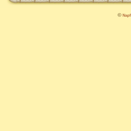
©
Napfo