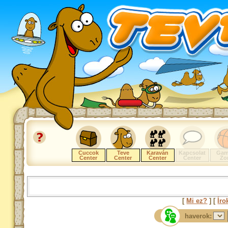
Cuccok
Teve
Karaván
Kapcsolat
Gam
Center
Center
Center
Center
Zo
[
Mi ez?
] [
Íro
haverok: