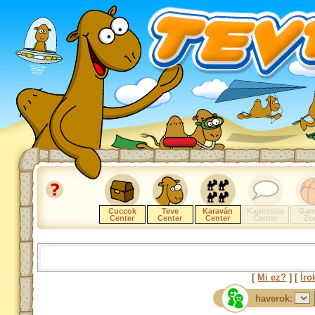
Cuccok
Teve
Karaván
Kapcsolat
Gam
Center
Center
Center
Center
Zo
[
Mi ez?
] [
Íro
haverok: