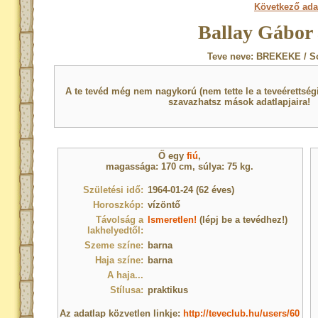
Következő ada
Ballay Gábor 
Teve neve: BREKEKE / S
A te tevéd még nem nagykorú (nem tette le a teveérettsé
szavazhatsz mások adatlapjaira!
Ő egy
fiú
,
magassága: 170 cm, súlya: 75 kg.
Születési idő:
1964-01-24 (62 éves)
Horoszkóp:
vízöntő
Távolság a
Ismeretlen!
(lépj be a tevédhez!)
lakhelyedtől:
Szeme színe:
barna
Haja színe:
barna
A haja...
Stílusa:
praktikus
Az adatlap közvetlen linkje:
http://teveclub.hu/users/60