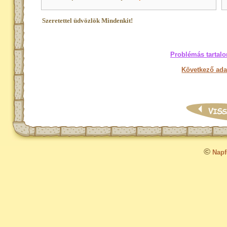
Szeretettel üdvözlök Mindenkit!
Problémás tartalo
Következő ada
©
Napfo