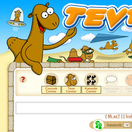
Cuccok
Teve
Karaván
Kapcsolat
Gam
Center
Center
Center
Center
Zo
[
Mi ez?
] [
Íro
haverok: