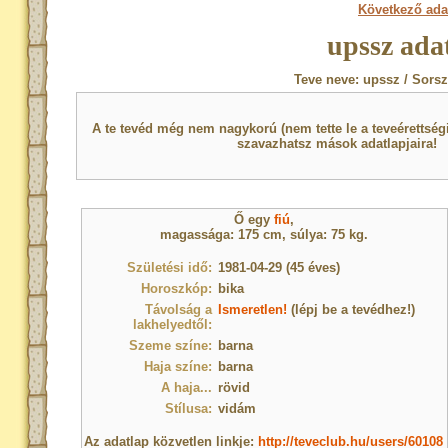
Következő ada
upssz ada
Teve neve: upssz / Sors
A te tevéd még nem nagykorú (nem tette le a teveérettsé
szavazhatsz mások adatlapjaira!
Ő egy
fiú
,
magassága: 175 cm, súlya: 75 kg.
Születési idő:
1981-04-29 (45 éves)
Horoszkóp:
bika
Távolság a
Ismeretlen!
(lépj be a tevédhez!)
lakhelyedtől:
Szeme színe:
barna
Haja színe:
barna
A haja...
rövid
Stílusa:
vidám
Az adatlap közvetlen linkje:
http://teveclub.hu/users/60108