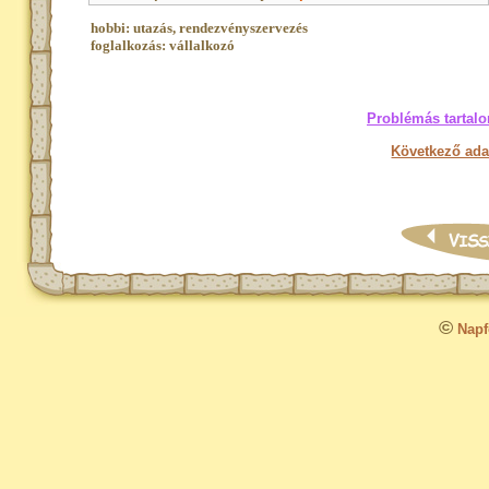
hobbi: utazás, rendezvényszervezés
foglalkozás: vállalkozó
Problémás tartalo
Következő ada
©
Napfo