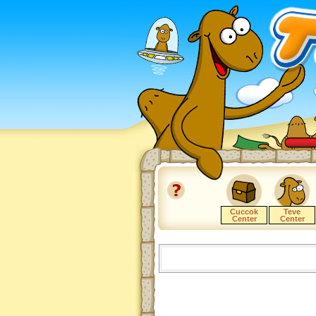
Cuccok
Teve
Center
Center