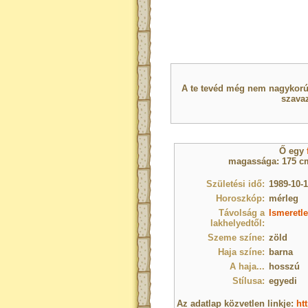
A te tevéd még nem nagykorú 
szavaz
Ő egy
magassága: 175 cm
Születési idő:
1989-10-1
Horoszkóp:
mérleg
Távolság a
Ismeretle
lakhelyedtől:
Szeme színe:
zöld
Haja színe:
barna
A haja...
hosszú
Stílusa:
egyedi
Az adatlap közvetlen linkje:
ht