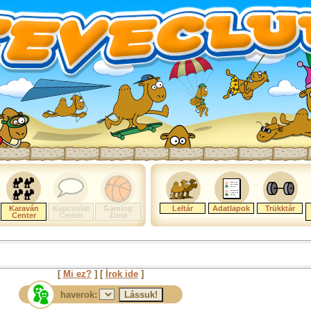
Karaván
Kapcsolat
Gaming
Leltár
Adatlapok
Trükktár
Center
Center
Zone
[
Mi ez?
] [
Írok ide
]
haverok: