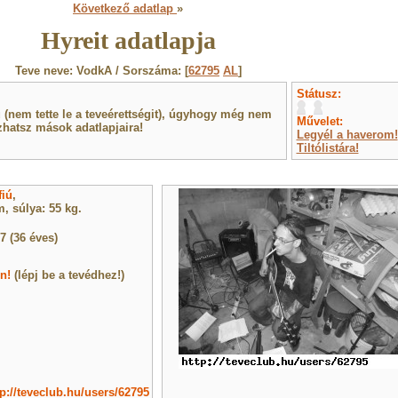
Következő adatlap
»
Hyreit adatlapja
Teve neve: VodkA / Sorszáma: [
62795
AL
]
Státusz:
(nem tette le a teveérettségit), úgyhogy még nem
Művelet:
hatsz mások adatlapjaira!
Legyél a haverom!
Tiltólistára!
fiú
,
, súlya: 55 kg.
7 (36 éves)
n!
(lépj be a tevédhez!)
tp://teveclub.hu/users/62795