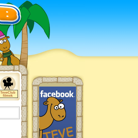
TeveClub
filmek