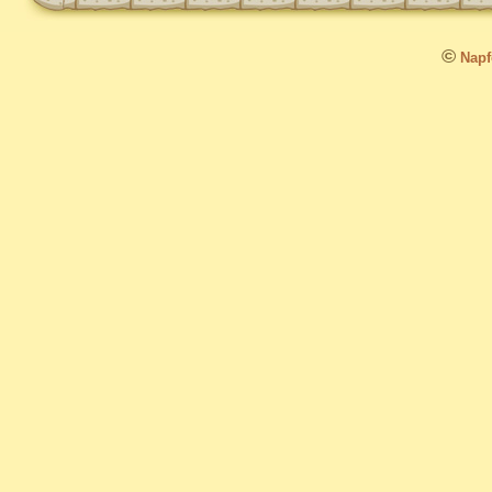
©
Napfo