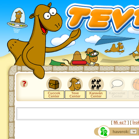
Cuccok
Teve
Karaván
Kapcsolat
Gam
Center
Center
Center
Center
Zo
[
Mi ez?
] [
Íro
haverok: