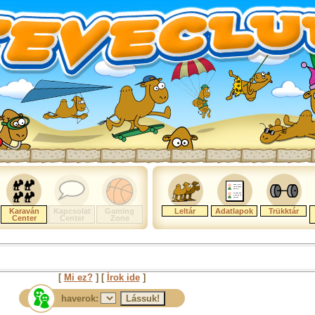
Karaván
Kapcsolat
Gaming
Leltár
Adatlapok
Trükktár
Center
Center
Zone
[
Mi ez?
] [
Írok ide
]
haverok: