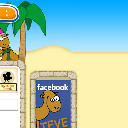
TeveClub
filmek