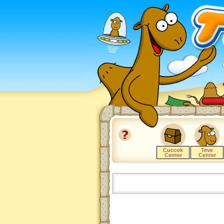
Cuccok
Teve
Center
Center