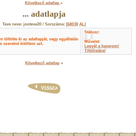
Következő adatlap
»
... adatlapja
Teve neve: jooteve20 / Sorszáma: [
68038
AL
]
Státusz:
töltötte ki az adatlapját, vagy egyáltalán
Művelet:
 szeretné kitölteni azt.
Legyél a haverom!
Tiltólistára!
Következő adatlap
»