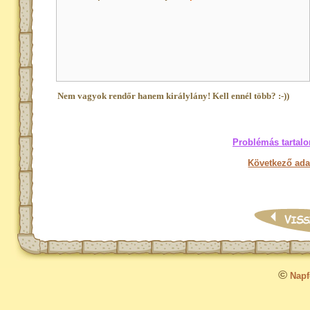
Nem vagyok rendőr hanem királylány! Kell ennél több? :-))
Problémás tartalo
Következő ada
©
Napfo