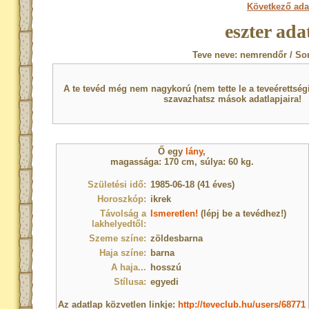
Következő ada
eszter ada
Teve neve: nemrendőr / So
A te tevéd még nem nagykorú (nem tette le a teveérettsé
szavazhatsz mások adatlapjaira!
Ő egy
lány
,
magassága: 170 cm, súlya: 60 kg.
Születési idő:
1985-06-18 (41 éves)
Horoszkóp:
ikrek
Távolság a
Ismeretlen!
(lépj be a tevédhez!)
lakhelyedtől:
Szeme színe:
zöldesbarna
Haja színe:
barna
A haja...
hosszú
Stílusa:
egyedi
Az adatlap közvetlen linkje:
http://teveclub.hu/users/68771