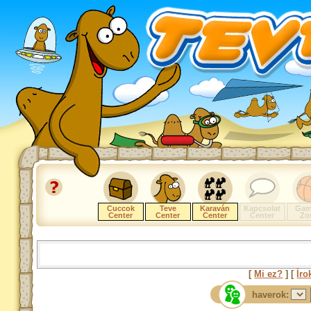
Cuccok
Teve
Karaván
Kapcsolat
Gam
Center
Center
Center
Center
Zo
[
Mi ez?
] [
Íro
haverok: