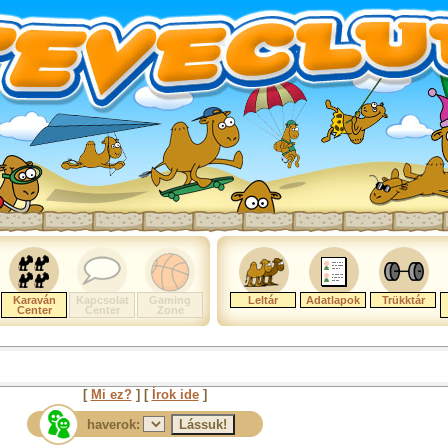
Karaván
Kapcsolat
Gaming
Leltár
Adatlapok
Trükktár
Center
Center
Zone
[
Mi ez?
] [
Írok ide
]
haverok: