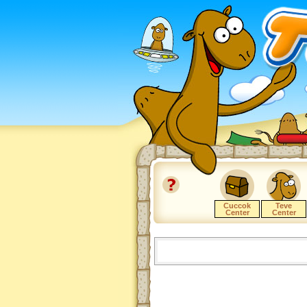
Cuccok
Teve
Center
Center