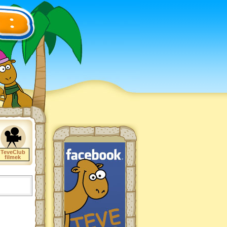
TeveClub
filmek