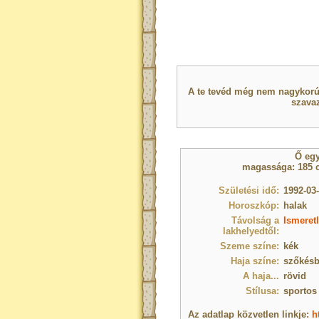
A te tevéd még nem nagykorú 
szavaz
Ő eg
magassága: 185 c
Születési idő:
1992-03-
Horoszkóp:
halak
Távolság a
Ismeret
lakhelyedtől:
Szeme színe:
kék
Haja színe:
szőkésb
A haja...
rövid
Stílusa:
sportos
Az adatlap közvetlen linkje:
h