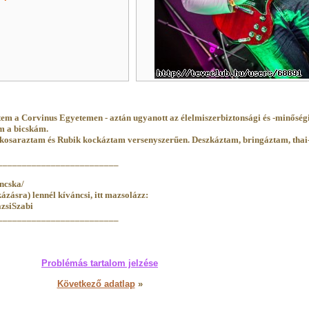
em a Corvinus Egyetemen - aztán ugyanott az élelmiszerbiztonsági és -minőség
m a bicskám.
 kosaraztam és Rubik kockáztam versenyszerűen. Deszkáztam, bringáztam, thai
_________________________
ncska/
zásra) lennél kíváncsi, itt mazsolázz:
zsiSzabi
_________________________
Problémás tartalom jelzése
Következő adatlap
»