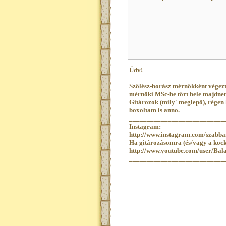
Üdv!
Szőlész-borász mérnökként végezt
mérnöki MSc-be tört bele majdne
Gitározok (mily' meglepő), régen
boxoltam is anno.
___________________________
Instagram:
http://www.instagram.com/szabba
Ha gitározásomra (és/vagy a kocká
http://www.youtube.com/user/Bala
___________________________