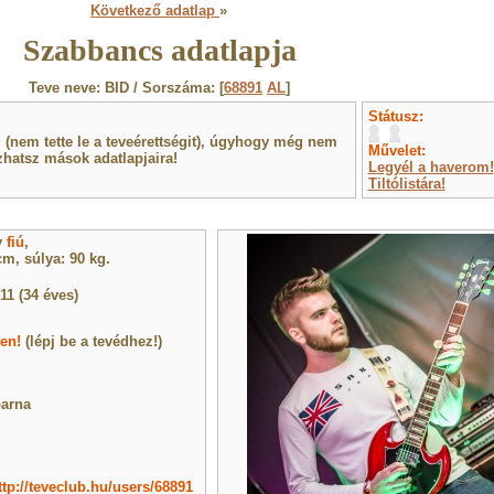
Következő adatlap
»
Szabbancs adatlapja
Teve neve: BID / Sorszáma: [
68891
AL
]
Státusz:
(nem tette le a teveérettségit), úgyhogy még nem
Művelet:
hatsz mások adatlapjaira!
Legyél a haverom!
Tiltólistára!
y
fiú
,
m, súlya: 90 kg.
11 (34 éves)
len!
(lépj be a tevédhez!)
arna
ttp://teveclub.hu/users/68891