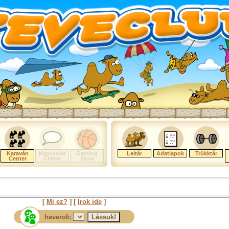
Karaván
Kapcsolat
Gaming
Leltár
Adatlapok
Trükktár
Center
Center
Zone
[
Mi ez?
] [
Írok ide
]
haverok: