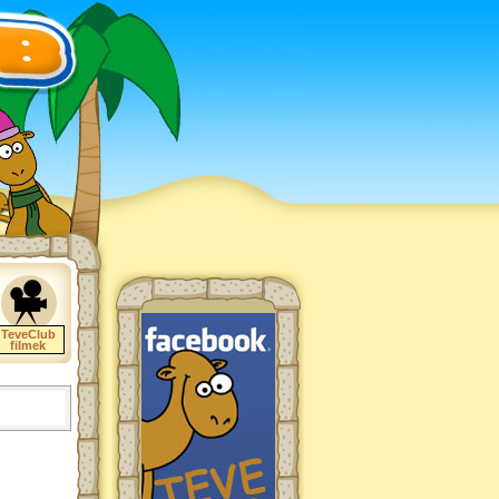
TeveClub
filmek