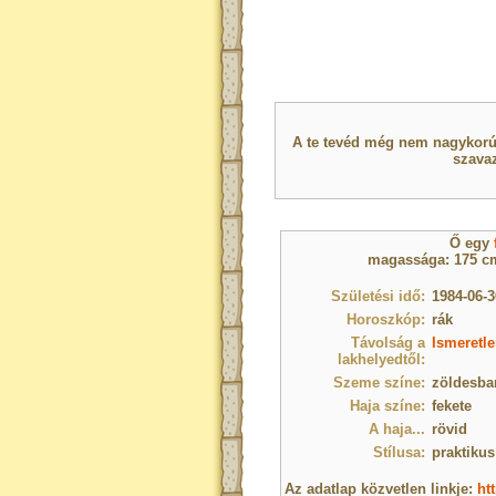
A te tevéd még nem nagykorú 
szavaz
Ő egy
magassága: 175 cm
Születési idő:
1984-06-3
Horoszkóp:
rák
Távolság a
Ismeretle
lakhelyedtől:
Szeme színe:
zöldesba
Haja színe:
fekete
A haja...
rövid
Stílusa:
praktikus
Az adatlap közvetlen linkje:
ht