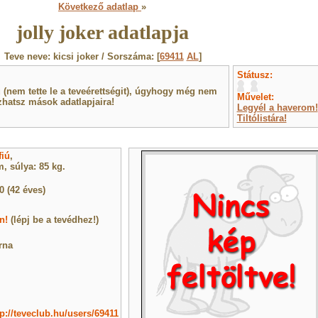
Következő adatlap
»
jolly joker adatlapja
Teve neve: kicsi joker / Sorszáma: [
69411
AL
]
Státusz:
(nem tette le a teveérettségit), úgyhogy még nem
Művelet:
hatsz mások adatlapjaira!
Legyél a haverom!
Tiltólistára!
fiú
,
, súlya: 85 kg.
0 (42 éves)
n!
(lépj be a tevédhez!)
rna
tp://teveclub.hu/users/69411