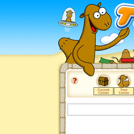
Cuccok
Teve
Center
Center