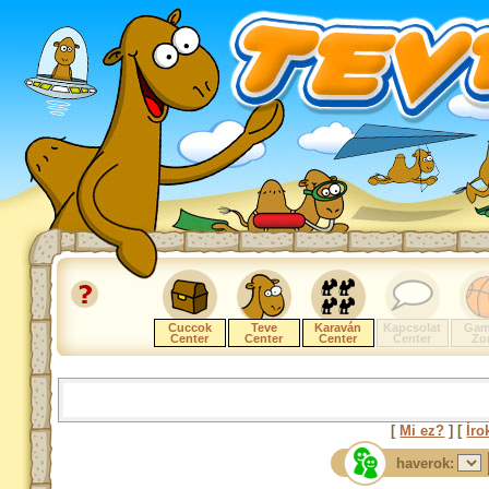
Cuccok
Teve
Karaván
Kapcsolat
Gam
Center
Center
Center
Center
Zo
[
Mi ez?
] [
Íro
haverok: