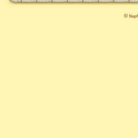
©
Napfo