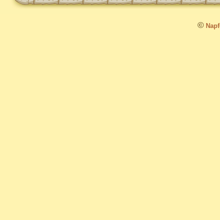
©
Napfo