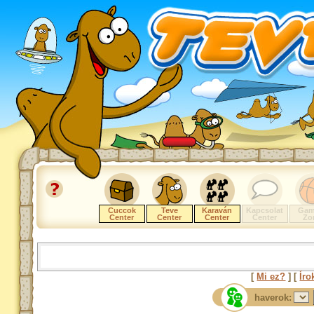
Cuccok
Teve
Karaván
Kapcsolat
Gam
Center
Center
Center
Center
Zo
[
Mi ez?
] [
Íro
haverok: