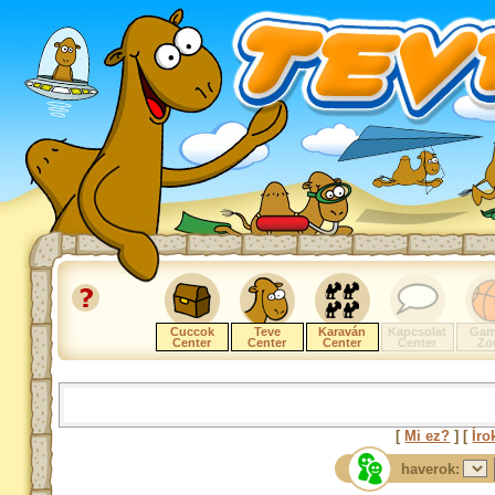
Cuccok
Teve
Karaván
Kapcsolat
Gam
Center
Center
Center
Center
Zo
[
Mi ez?
] [
Íro
haverok: