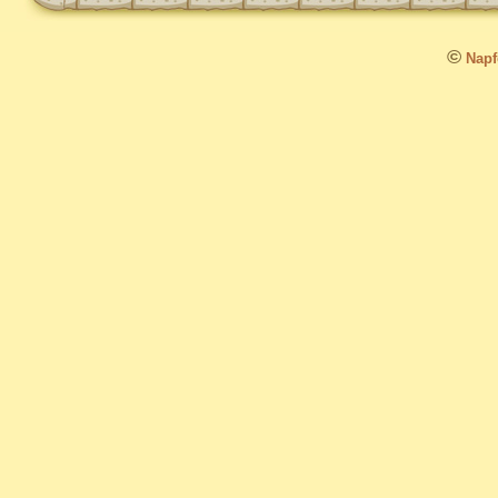
©
Napfo