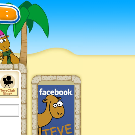
TeveClub
filmek