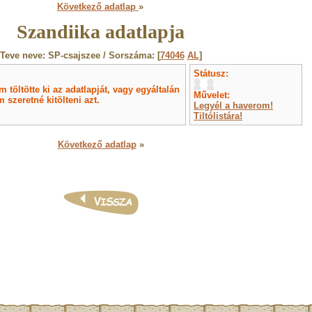
Következő adatlap
»
Szandiika adatlapja
Teve neve: SP-csajszee / Sorszáma: [
74046
AL
]
Státusz:
töltötte ki az adatlapját, vagy egyáltalán
Művelet:
 szeretné kitölteni azt.
Legyél a haverom!
Tiltólistára!
Következő adatlap
»