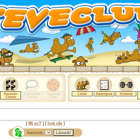
Karaván
Kapcsolat
Gaming
Leltár
Adatlapok
Trükktár
Center
Center
Zone
[
Mi ez?
] [
Írok ide
]
haverok: