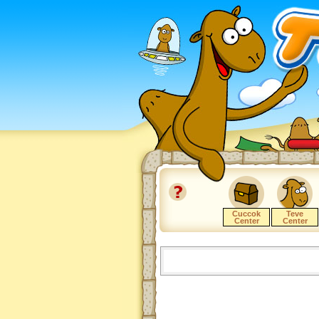
Cuccok
Teve
Center
Center