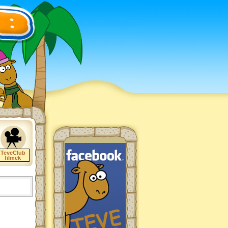
TeveClub
filmek