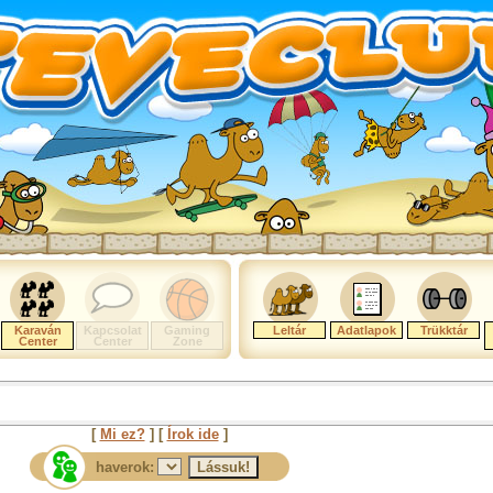
Karaván
Kapcsolat
Gaming
Leltár
Adatlapok
Trükktár
Center
Center
Zone
[
Mi ez?
] [
Írok ide
]
haverok: