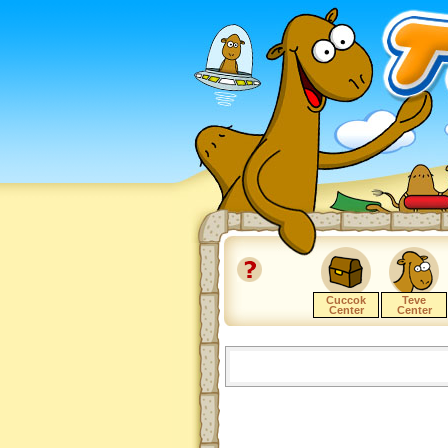
Cuccok
Teve
Center
Center