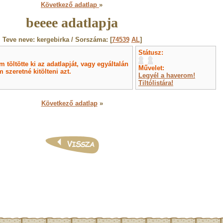
Következő adatlap
»
beeee adatlapja
Teve neve: kergebirka / Sorszáma: [
74539
AL
]
Státusz:
töltötte ki az adatlapját, vagy egyáltalán
Művelet:
 szeretné kitölteni azt.
Legyél a haverom!
Tiltólistára!
Következő adatlap
»