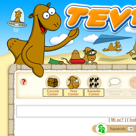
Cuccok
Teve
Karaván
Kapcsolat
Gam
Center
Center
Center
Center
Zo
[
Mi ez?
] [
Íro
haverok: