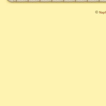
©
Napfo