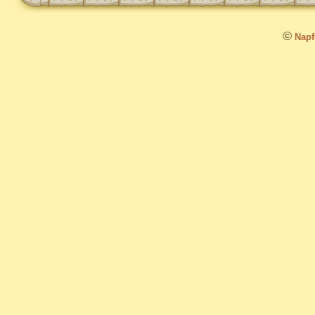
©
Napfo