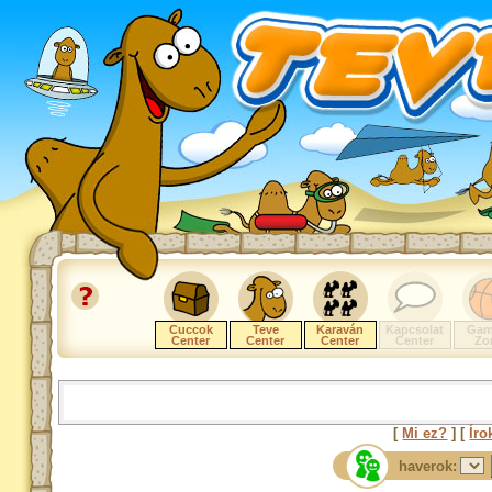
Cuccok
Teve
Karaván
Kapcsolat
Gam
Center
Center
Center
Center
Zo
[
Mi ez?
] [
Íro
haverok: