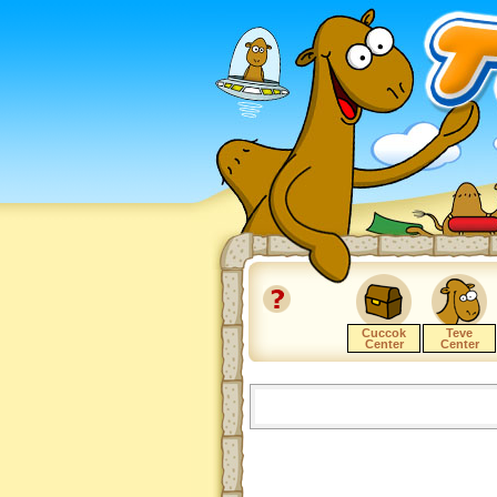
Cuccok
Teve
Center
Center