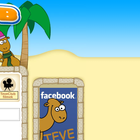
TeveClub
filmek