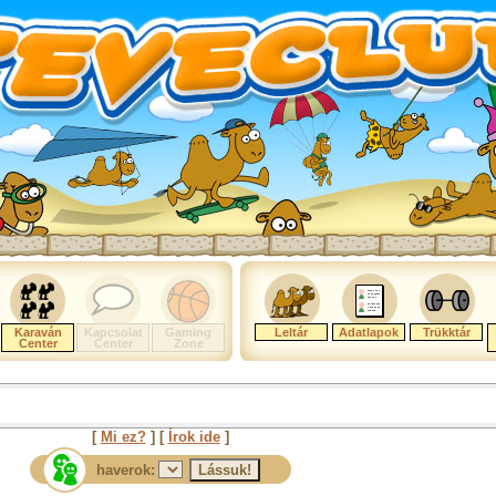
Karaván
Kapcsolat
Gaming
Leltár
Adatlapok
Trükktár
Center
Center
Zone
[
Mi ez?
] [
Írok ide
]
haverok: