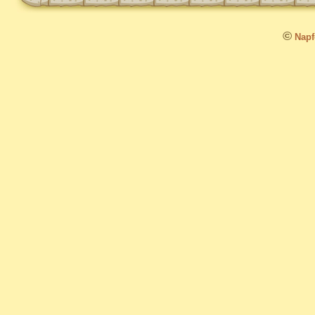
©
Napfo