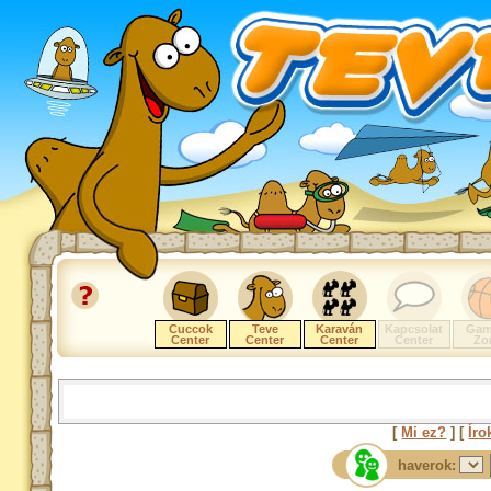
Cuccok
Teve
Karaván
Kapcsolat
Gam
Center
Center
Center
Center
Zo
[
Mi ez?
] [
Íro
haverok: