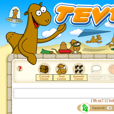
Cuccok
Teve
Karaván
Kapcsolat
Gam
Center
Center
Center
Center
Zo
[
Mi ez?
] [
Íro
haverok: