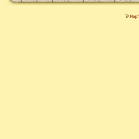
©
Napfo