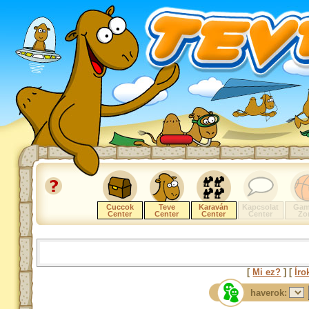
Cuccok
Teve
Karaván
Kapcsolat
Gam
Center
Center
Center
Center
Zo
[
Mi ez?
] [
Íro
haverok: