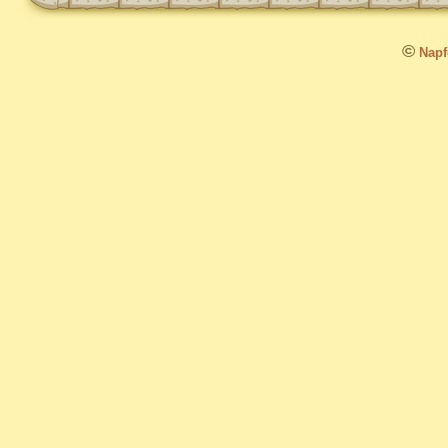
©
Napfo