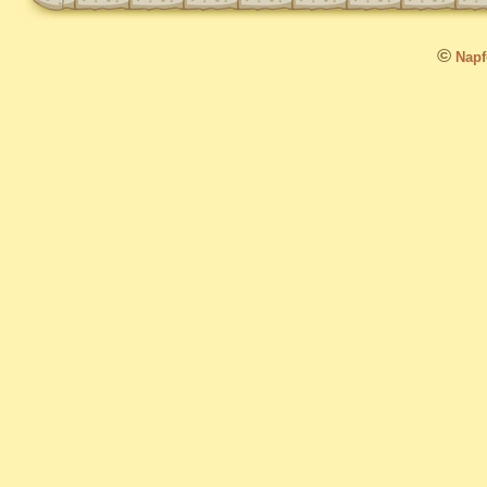
©
Napfo