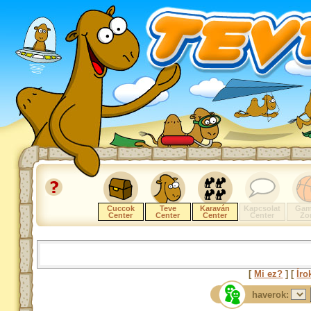
Cuccok
Teve
Karaván
Kapcsolat
Gam
Center
Center
Center
Center
Zo
[
Mi ez?
] [
Íro
haverok: