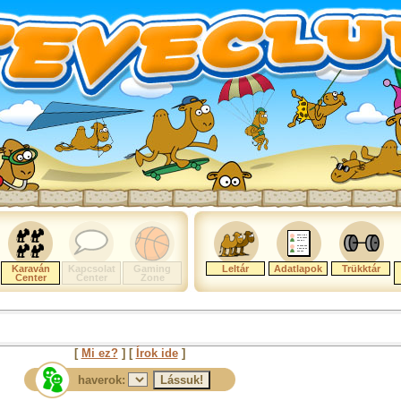
Karaván
Kapcsolat
Gaming
Leltár
Adatlapok
Trükktár
Center
Center
Zone
[
Mi ez?
] [
Írok ide
]
haverok: