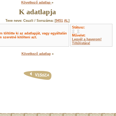
Következő adatlap
»
K adatlapja
Teve neve: Csuzli / Sorszáma: [
9451
AL
]
Státusz:
töltötte ki az adatlapját, vagy egyáltalán
Művelet:
 szeretné kitölteni azt.
Legyél a haverom!
Tiltólistára!
Következő adatlap
»