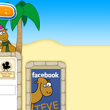
TeveClub
filmek