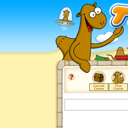
Cuccok
Teve
Center
Center