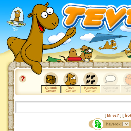
Cuccok
Teve
Karaván
Kapcsolat
Gam
Center
Center
Center
Center
Zo
[
Mi ez?
] [
Íro
haverok: