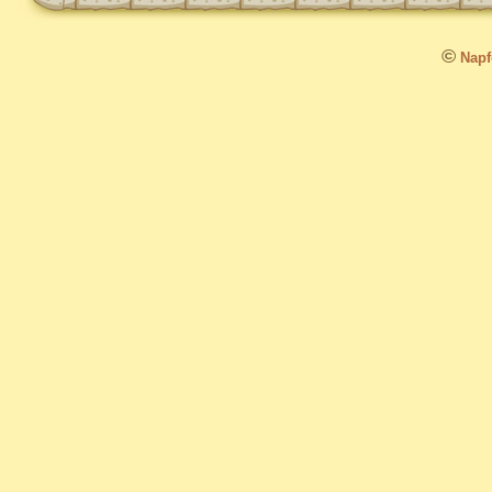
©
Napfo