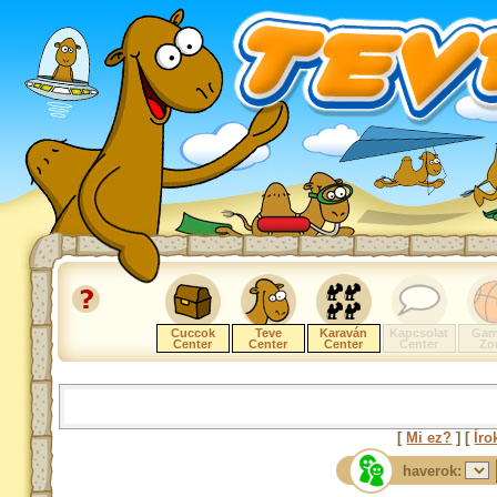
Cuccok
Teve
Karaván
Kapcsolat
Gam
Center
Center
Center
Center
Zo
[
Mi ez?
] [
Íro
haverok: