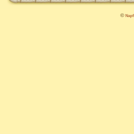
©
Napfo