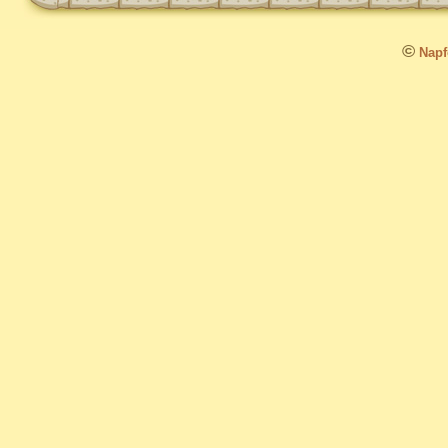
©
Napfo