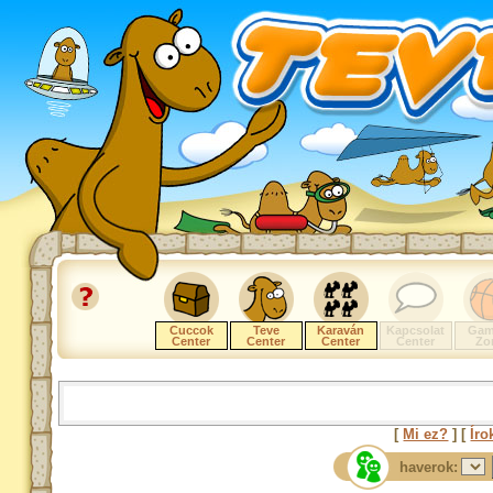
Cuccok
Teve
Karaván
Kapcsolat
Gam
Center
Center
Center
Center
Zo
[
Mi ez?
] [
Íro
haverok: