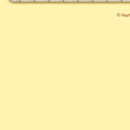
©
Napfo