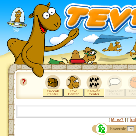
Cuccok
Teve
Karaván
Kapcsolat
Gam
Center
Center
Center
Center
Zo
[
Mi ez?
] [
Íro
haverok: