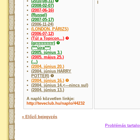
(2010-08-31)
l
(2008-02-07)
(2007-06-16)
(Russel)
(2007-05-17)
(2006-11-24)
(LONDON, PÁRIZS)
(2006-07-12)
(Túl a Topicon...)
(grrrrrrrrrrrr)
(***újra***)
(2005. június 3.)
(2005. május 25.)
(...)
(2004. június 20.)
(2004. június HARRY
POTTER)
(2004. június 16.)
(2004. június 14.<---nincs sul)
(2004. június 13.)
A napló közvetlen linkje:
http://teveclub.hu/naplo/44232
« Előző bejegyzés
Problémás tartalo