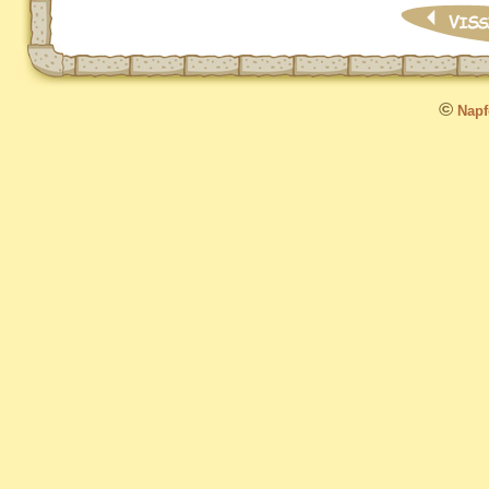
©
Napfo