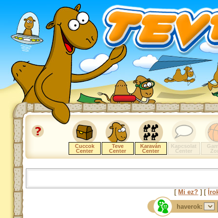
Cuccok
Teve
Karaván
Kapcsolat
Gam
Center
Center
Center
Center
Zo
[
Mi ez?
] [
Íro
haverok: