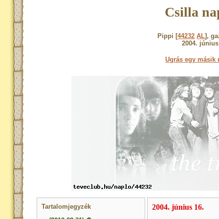
Csilla na
Pippi [
44232
AL
], g
2004. június
Ugrás egy másik 
Tartalomjegyzék
2004. június 16.