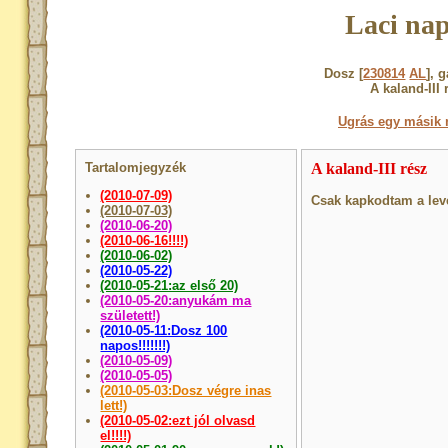
Laci nap
Dosz [
230814
AL
], 
A kaland-III 
Ugrás egy másik 
Tartalomjegyzék
A kaland-III rész
(2010-07-09)
Csak kapkodtam a leve
(2010-07-03)
(2010-06-20)
(2010-06-16!!!!)
(2010-06-02)
(2010-05-22)
(2010-05-21:az első 20)
(2010-05-20:anyukám ma
született!)
(2010-05-11:Dosz 100
napos!!!!!!!)
(2010-05-09)
(2010-05-05)
(2010-05-03:Dosz végre inas
lett!)
(2010-05-02:ezt jól olvasd
el!!!!)