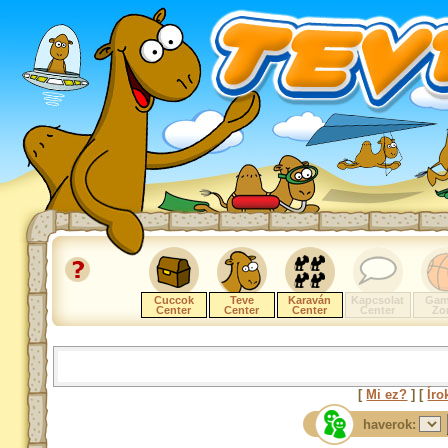
Cuccok
Teve
Karaván
Kapcsolat
Gam
Center
Center
Center
Center
Zo
[
Mi ez?
] [
Íro
haverok: