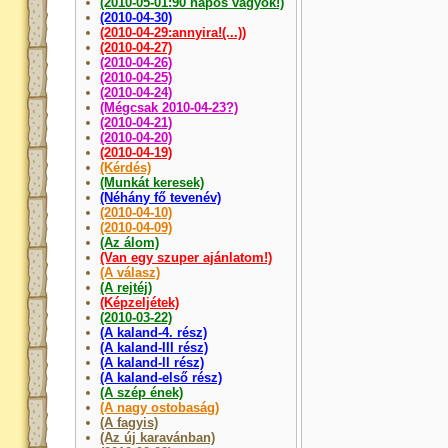
(2010-05-01:90 napos vagyok!)
(2010-04-30)
(2010-04-29:annyira!(...))
(2010-04-27)
(2010-04-26)
(2010-04-25)
(2010-04-24)
(Mégcsak 2010-04-23?)
(2010-04-21)
(2010-04-20)
(2010-04-19)
(Kérdés)
(Munkát keresek)
(Néhány fő tevenév)
(2010-04-10)
(2010-04-09)
(Az álom)
(Van egy szuper ajánlatom!)
(A válasz)
(A rejtéj)
(Képzeljétek)
(2010-03-22)
(A kaland-4. rész)
(A kaland-III rész)
(A kaland-ll rész)
(A kaland-első rész)
(A szép ének)
(A nagy ostobaság)
(A fagyis)
(Az új karavánban)