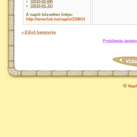
(2010-02-08)
(2010-01-31)
A napló közvetlen linkje:
http://teveclub.hu/naplo/230814
« Előző bejegyzés
Problémás tartalo
©
Napfo