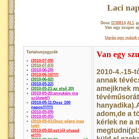
Laci nap
Dosz [
230814
AL
], 
Van egy szuper a
Ugrás egy másik 
Tartalomjegyzék
Van egy sz
(2010-07-09)
(2010-07-03)
(2010-06-20)
2010-4.-15-t
(2010-06-16!!!!)
annak tévéc
(2010-06-02)
(2010-05-22)
amejiknek m
(2010-05-21:az első 20)
(2010-05-20:anyukám ma
tévéműsorát
született!)
(2010-05-11:Dosz 100
hanyadika).
napos!!!!!!!)
(2010-05-09)
adom,de a t
(2010-05-05)
kérlek ne a 
(2010-05-03:Dosz végre inas
lett!)
megtudni(pl:
(2010-05-02:ezt jól olvasd
el!!!!)
küld el eze