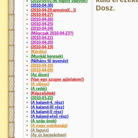
(2010-05-01:90 napos vagyok!)
(2010-04-30)
Dosz.
(2010-04-29:annyira!(...))
(2010-04-27)
(2010-04-26)
(2010-04-25)
(2010-04-24)
(Mégcsak 2010-04-23?)
(2010-04-21)
(2010-04-20)
(2010-04-19)
(Kérdés)
(Munkát keresek)
(Néhány fő tevenév)
(2010-04-10)
(2010-04-09)
(Az álom)
(Van egy szuper ajánlatom!)
(A válasz)
(A rejtéj)
(Képzeljétek)
(2010-03-22)
(A kaland-4. rész)
(A kaland-III rész)
(A kaland-ll rész)
(A kaland-első rész)
(A szép ének)
(A nagy ostobaság)
(A fagyis)
(Az új karavánban)