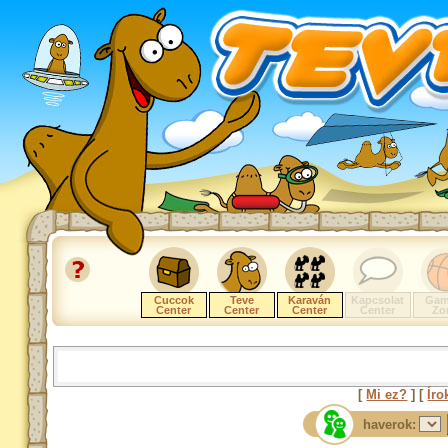
Cuccok
Teve
Karaván
Kapcsolat
Gam
Center
Center
Center
Center
Zo
[
Mi ez?
] [
Íro
haverok: