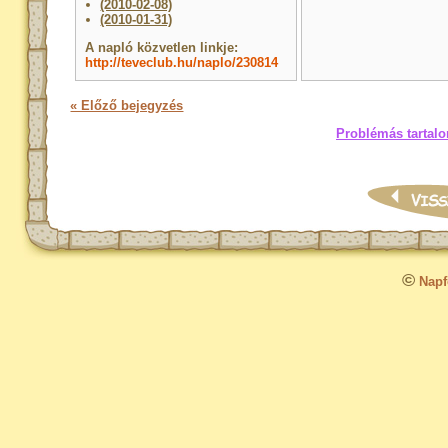
(2010-02-08)
(2010-01-31)
A napló közvetlen linkje:
http://teveclub.hu/naplo/230814
« Előző bejegyzés
Problémás tartalo
©
Napfo