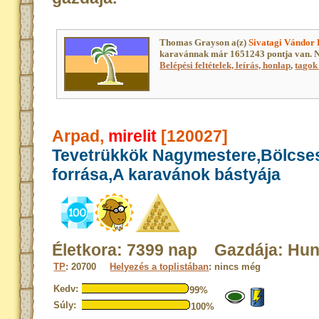
Thomas Grayson a(z)
Sivatagi Vándor
karavánnak már 1651243 pontja van. N
Belépési feltételek, leírás, honlap
,
tagok 
Arpad,
mirelit
[120027]
Tevetrükkök Nagymestere,Bölcse
forrása,A karavánok bástyája
Életkora: 7399 nap Gazdája: Hun
TP
: 20700
Helyezés a toplistában
: nincs még
Kedv:
99%
Súly:
100%