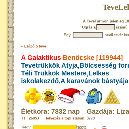
TeveLel
A TeveFarmon jelenleg 18
Ugrás a
számú 
Egy
nevű tevét ke
« Előző 5 teve
A Galaktikus
Benőcske [119944]
Tevetrükkök Atyja,Bölcsesség for
Téli Trükkök Mestere,Lelkes
iskolakezdő,A karavánok bástyája
Életkora: 7832 nap Gazdája: Liz
TP
: 26053
Helyezés a toplistában
: 3779
Kedv:
100%