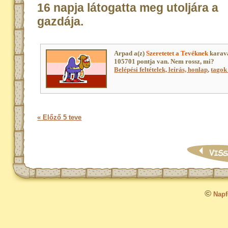
16 napja látogatta meg utoljára a
gazdája.
Arpad a(z)
Szeretetet a Tevéknek
karavá
105701 pontja van. Nem rossz, mi?
Belépési feltételek, leírás, honlap
,
tagok 
« Előző 5 teve
©
Napfo