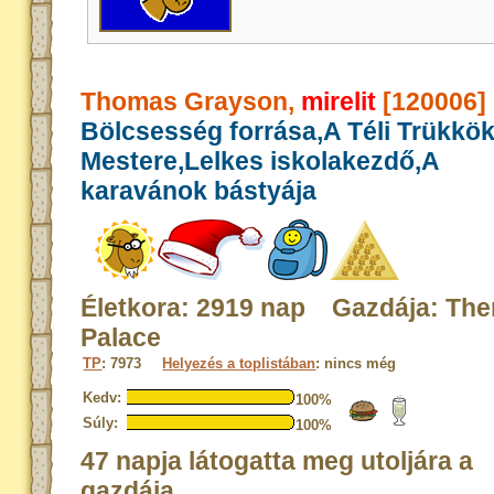
Thomas Grayson,
mirelit
[120006]
Bölcsesség forrása,A Téli Trükkö
Mestere,Lelkes iskolakezdő,A
karavánok bástyája
Életkora: 2919 nap Gazdája: The
Palace
TP
: 7973
Helyezés a toplistában
: nincs még
Kedv:
100%
Súly:
100%
47 napja látogatta meg utoljára a
gazdája.