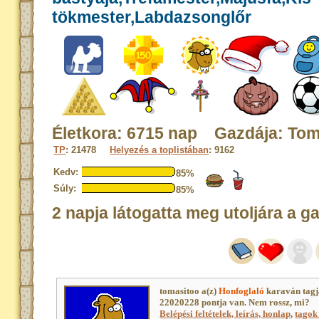
tökmester,Labdazsonglőr
Életkora: 6715 nap Gazdája: Tom
TP
: 21478
Helyezés a toplistában
: 9162
Kedv:
85%
Súly:
85%
2 napja látogatta meg utoljára a g
tomasitoo a(z)
Honfoglaló
karaván tagj
22020228 pontja van. Nem rossz, mi?
Belépési feltételek, leírás, honlap
,
tagok 