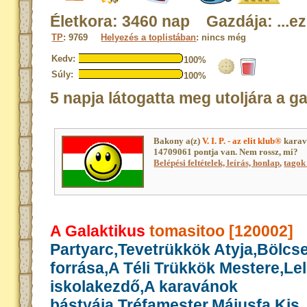
Életkora: 3460 nap Gazdája: ...ez 
TP
: 9769
Helyezés a toplistában
: nincs még
Kedv:
100%
Súly:
100%
5 napja látogatta meg utoljára a g
Bakony a(z)
V. I. P. - az elit klub®
karav
14709061 pontja van. Nem rossz, mi?
Belépési feltételek, leírás, honlap
,
tagok 
A Galaktikus
tomasitoo [120002]
Partyarc,Tevetrükkök Atyja,Bölcs
forrása,A Téli Trükkök Mestere,Le
iskolakezdő,A karavánok
bástyája,Tréfamester,Májusfa,Kis