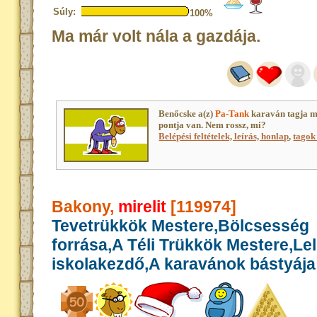
Súly:
100%
Ma már volt nála a gazdája.
Benőcske a(z)
Pa-Tank
karaván tagja m
pontja van. Nem rossz, mi?
Belépési feltételek, leírás, honlap
,
tagok 
Bakony,
mirelit
[119974]
Tevetrükkök Mestere,Bölcsesség
forrása,A Téli Trükkök Mestere,Le
iskolakezdő,A karavánok bástyája