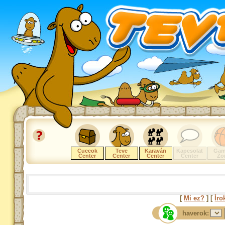
Cuccok
Teve
Karaván
Kapcsolat
Gam
Center
Center
Center
Center
Zo
[
Mi ez?
] [
Íro
haverok: