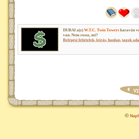
DUBAI a(z)
W.T.C. Twin Towers
karaván ve
van. Nem rossz, mi?
Belépési feltételek, leírás, honlap
,
tagok adat
©
Napfo