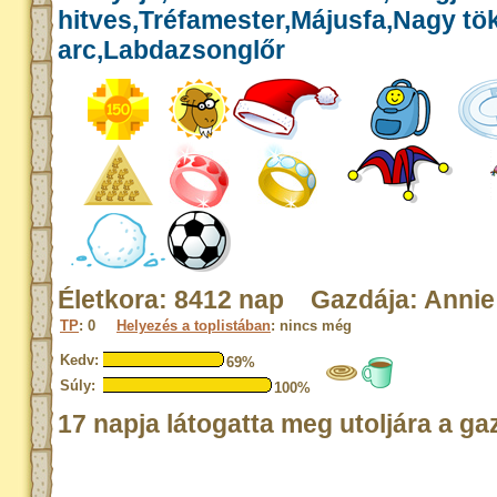
hitves,Tréfamester,Májusfa,Nagy tök
arc,Labdazsonglőr
Életkora: 8412 nap Gazdája: Annie
TP
: 0
Helyezés a toplistában
: nincs még
Kedv:
69%
Súly:
100%
17 napja látogatta meg utoljára a ga