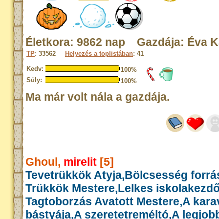
Életkora: 9862 nap Gazdája: Éva K
TP
: 33562
Helyezés a toplistában
: 41
Kedv:
100%
Súly:
100%
Ma már volt nála a gazdája.
Ghoul,
mirelit
[5]
Tevetrükkök Atyja,Bölcsesség forrás
Trükkök Mestere,Lelkes iskolakezd
Tagtoborzás Avatott Mestere,A kar
bástyája,A szeretetreméltó,A legjob