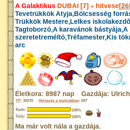
A Galaktikus
DUBAI [7]
hitvese[
26
»
Tevetrükkök Atyja,Bölcsesség forrás
Trükkök Mestere,Lelkes iskolakezdő
Tagtoborzó,A karavánok bástyája,A
szeretetreméltó,Tréfamester,Kis tök
arc
Életkora: 8987 nap Gazdája: Ulrich
TP
: 30235
Helyezés a toplistában
: 607
Kedv:
100%
Súly:
100%
Ma már volt nála a gazdája.