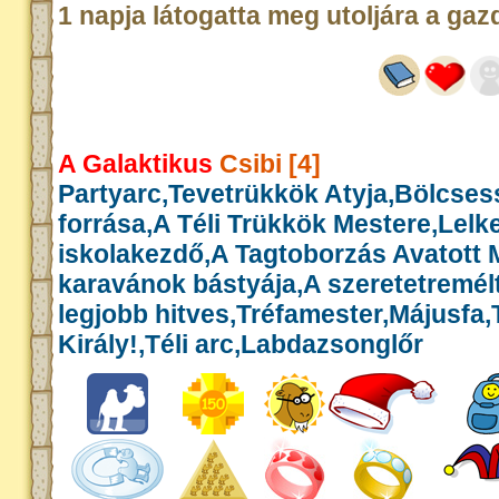
1 napja látogatta meg utoljára a gaz
A Galaktikus
Csibi [4]
Partyarc,Tevetrükkök Atyja,Bölcse
forrása,A Téli Trükkök Mestere,Lelk
iskolakezdő,A Tagtoborzás Avatott 
karavánok bástyája,A szeretetremél
legjobb hitves,Tréfamester,Májusfa
Király!,Téli arc,Labdazsonglőr