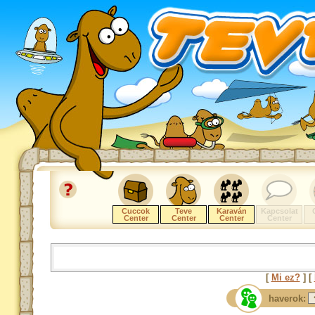
Cuccok
Teve
Karaván
Kapcsolat
Center
Center
Center
Center
[
Mi ez?
] [
haverok: