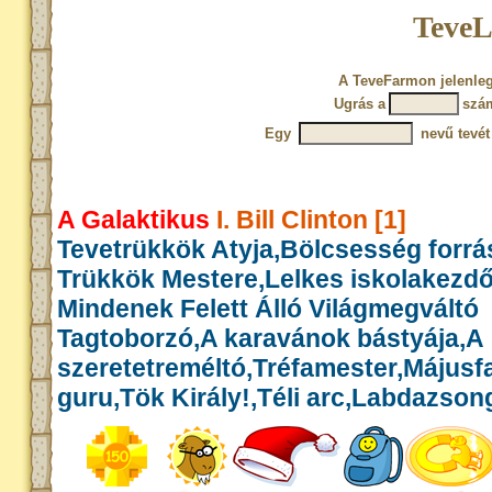
TeveL
A TeveFarmon jelenleg
Ugrás a
szá
Egy
nevű tevét
A Galaktikus
I. Bill Clinton [1]
Tevetrükkök Atyja,Bölcsesség forrás
Trükkök Mestere,Lelkes iskolakezd
Mindenek Felett Álló Világmegváltó
Tagtoborzó,A karavánok bástyája,A
szeretetreméltó,Tréfamester,Május
guru,Tök Király!,Téli arc,Labdazson