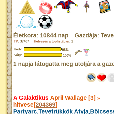
Életkora: 10844 nap Gazdája: Tev
TP
: 37407
Helyezés a toplistában
: 1
Kedv:
98%
Súly:
100%
1 napja látogatta meg utoljára a gaz
A Galaktikus
April Wallage [3]
»
hitvese[
204369
]
Partyarc,Tevetrükkök Atyja,Bölcse