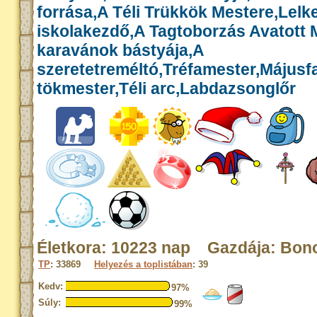
forrása,A Téli Trükkök Mestere,Lelk
iskolakezdő,A Tagtoborzás Avatott 
karavánok bástyája,A
szeretetreméltó,Tréfamester,Májusf
tökmester,Téli arc,Labdazsonglőr
Életkora: 10223 nap Gazdája: Bon
TP
: 33869
Helyezés a toplistában
: 39
Kedv:
97%
Súly:
99%