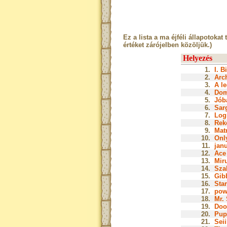
Ez a lista a ma éjféli állapotokat 
értéket zárójelben közöljük.)
Helyezés
1.
I. B
2.
Arch
3.
A le
4.
Dom
5.
Jóba
6.
Sar
7.
Log
8.
Rek
9.
Matr
10.
Onl
11.
janu
12.
Ace 
13.
Miru
14.
Szak
15.
Gib
16.
Star
17.
pow
18.
Mr. 
19.
Doo
20.
Pup
21.
Seii