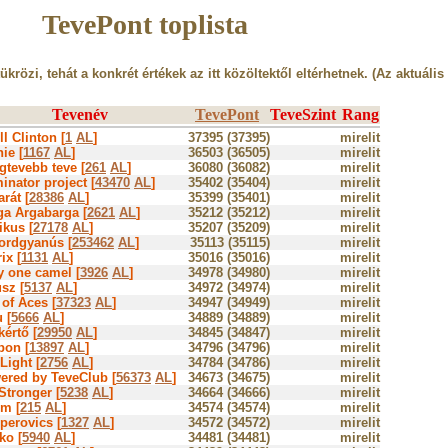
TevePont toplista
tükrözi, tehát a konkrét értékek az itt közöltektől eltérhetnek. (Az aktuális
Tevenév
TevePont
TeveSzint
Rang
ill Clinton [
1
AL
]
37395 (37395)
mirelit
ie [
1167
AL
]
36503 (36505)
mirelit
gtevebb teve [
261
AL
]
36080 (36082)
mirelit
inator project [
43470
AL
]
35402 (35404)
mirelit
rát [
28386
AL
]
35399 (35401)
mirelit
ga Argabarga [
2621
AL
]
35212 (35212)
mirelit
ikus [
27178
AL
]
35207 (35209)
mirelit
ordgyanús [
253462
AL
]
35113 (35115)
mirelit
ix [
1131
AL
]
35016 (35016)
mirelit
y one camel [
3926
AL
]
34978 (34980)
mirelit
sz [
5137
AL
]
34972 (34974)
mirelit
of Aces [
37323
AL
]
34947 (34949)
mirelit
 [
5666
AL
]
34889 (34889)
mirelit
értő [
29950
AL
]
34845 (34847)
mirelit
bon [
13897
AL
]
34796 (34796)
mirelit
Light [
2756
AL
]
34784 (34786)
mirelit
ered by TeveClub [
56373
AL
]
34673 (34675)
mirelit
Stronger [
5238
AL
]
34664 (34666)
mirelit
m [
215
AL
]
34574 (34574)
mirelit
perovics [
1327
AL
]
34572 (34572)
mirelit
ko [
5940
AL
]
34481 (34481)
mirelit