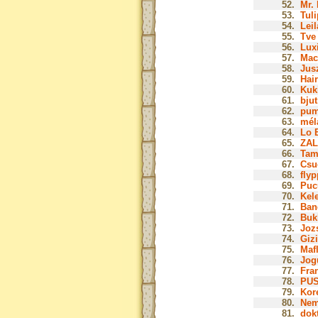
52.
Mr. 
53.
Tuli
54.
Leil
55.
Tve 
56.
Luxi
57.
Mac
58.
Jusz
59.
Hair
60.
Kuk
61.
bjut
62.
pum
63.
mél
64.
Lo B
65.
ZAL
66.
Tam
67.
Csu
68.
flyp
69.
Puc
70.
Kel
71.
Ban
72.
Buk
73.
Jozs
74.
Gizi
75.
Mafl
76.
Jog
77.
Fra
78.
PUS
79.
Kor
80.
Nem
81.
dok