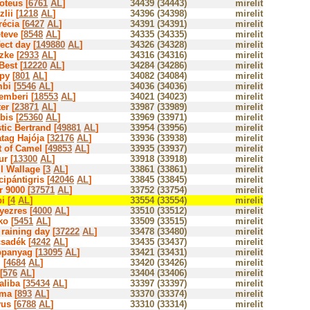
oteus [
6761
AL
]
34439 (34443)
mirelit
lii [
1218
AL
]
34396 (34398)
mirelit
écia [
6427
AL
]
34391 (34391)
mirelit
teve [
8548
AL
]
34335 (34335)
mirelit
ect day [
149880
AL
]
34326 (34328)
mirelit
zke [
2933
AL
]
34316 (34316)
mirelit
Best [
12220
AL
]
34284 (34286)
mirelit
py [
801
AL
]
34082 (34084)
mirelit
bi [
5546
AL
]
34036 (34036)
mirelit
emberi [
18553
AL
]
34021 (34023)
mirelit
er [
23871
AL
]
33987 (33989)
mirelit
bis [
25360
AL
]
33969 (33971)
mirelit
tic Bertrand [
49881
AL
]
33954 (33956)
mirelit
tag Hajója [
32176
AL
]
33936 (33938)
mirelit
t of Camel [
49853
AL
]
33935 (33937)
mirelit
ur [
13300
AL
]
33918 (33918)
mirelit
l Wallage [
3
AL
]
33861 (33861)
mirelit
ipántigris [
42046
AL
]
33845 (33845)
mirelit
r 9000 [
37571
AL
]
33752 (33754)
mirelit
i [
4
AL
]
33554 (33554)
mirelit
yezres [
4000
AL
]
33510 (33512)
mirelit
ko [
5451
AL
]
33509 (33515)
mirelit
raining day [
37222
AL
]
33478 (33480)
mirelit
sadék [
4242
AL
]
33435 (33437)
mirelit
ppanyag [
13095
AL
]
33421 (33431)
mirelit
 [
4684
AL
]
33420 (33426)
mirelit
[
576
AL
]
33404 (33406)
mirelit
liba [
35434
AL
]
33397 (33397)
mirelit
ma [
893
AL
]
33370 (33374)
mirelit
us [
6788
AL
]
33310 (33314)
mirelit