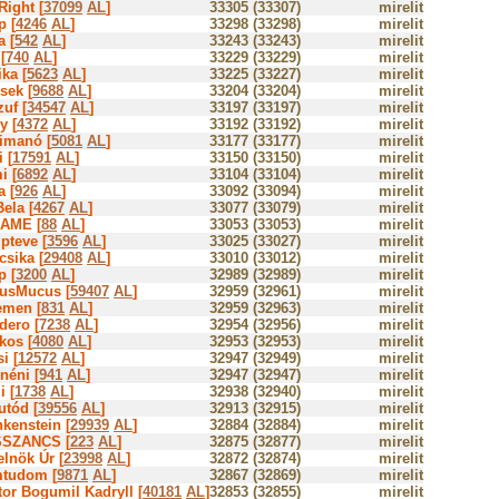
Right [
37099
AL
]
33305 (33307)
mirelit
p [
4246
AL
]
33298 (33298)
mirelit
a [
542
AL
]
33243 (33243)
mirelit
[
740
AL
]
33229 (33229)
mirelit
ka [
5623
AL
]
33225 (33227)
mirelit
sek [
9688
AL
]
33204 (33204)
mirelit
uf [
34547
AL
]
33197 (33197)
mirelit
y [
4372
AL
]
33192 (33192)
mirelit
imanó [
5081
AL
]
33177 (33177)
mirelit
i [
17591
AL
]
33150 (33150)
mirelit
i [
6892
AL
]
33104 (33104)
mirelit
a [
926
AL
]
33092 (33094)
mirelit
ela [
4267
AL
]
33077 (33079)
mirelit
AME [
88
AL
]
33053 (33053)
mirelit
pteve [
3596
AL
]
33025 (33027)
mirelit
csika [
29408
AL
]
33010 (33012)
mirelit
p [
3200
AL
]
32989 (32989)
mirelit
usMucus [
59407
AL
]
32959 (32961)
mirelit
emen [
831
AL
]
32959 (32963)
mirelit
dero [
7238
AL
]
32954 (32956)
mirelit
kos [
4080
AL
]
32953 (32953)
mirelit
i [
12572
AL
]
32947 (32949)
mirelit
néni [
941
AL
]
32947 (32947)
mirelit
i [
1738
AL
]
32938 (32940)
mirelit
utód [
39556
AL
]
32913 (32915)
mirelit
nkenstein [
29939
AL
]
32884 (32884)
mirelit
SZANCS [
223
AL
]
32875 (32877)
mirelit
elnök Úr [
23998
AL
]
32872 (32874)
mirelit
tudom [
9871
AL
]
32867 (32869)
mirelit
tor Bogumil Kadryll [
40181
AL
]
32853 (32855)
mirelit