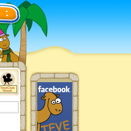
TeveClub
filmek