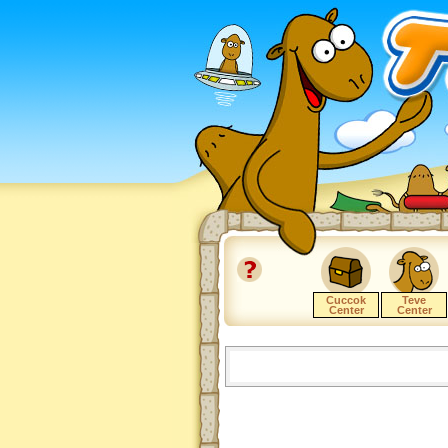
Cuccok
Teve
Center
Center