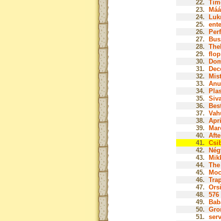
22.
Tim
23.
Mááz
24.
Lukr
25.
ente
26.
Perf
27.
Bus
28.
The
29.
flop
30.
Dom
31.
Dec
32.
Mist
33.
Anu
34.
Plas
35.
Siva
36.
Bes
37.
Vah
38.
Apri
39.
Marc
40.
Afte
41.
Csib
42.
Nég
43.
Mik
44.
The 
45.
Moc
46.
Tra
47.
Orsi
48.
576 
49.
Baba
50.
Gro
51.
serv