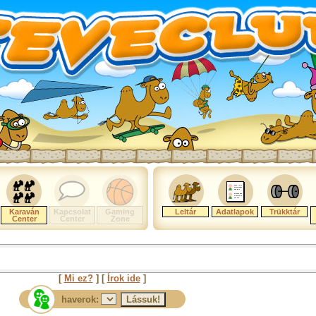
Karaván
Kapcsolat
Gaming
Leltár
Adatlapok
Trükktár
Center
Center
Zone
[
Mi ez?
] [
Írok ide
]
haverok: