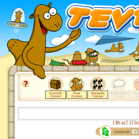
Cuccok
Teve
Karaván
Kapcsolat
Ga
Center
Center
Center
Center
Z
[
Mi ez?
] [
Ír
haverok: