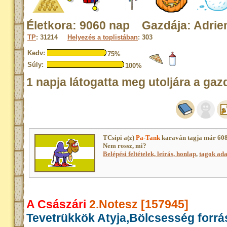
Életkora: 9060 nap Gazdája: Adrie
TP
: 31214
Helyezés a toplistában
: 303
Kedv:
75%
Súly:
100%
1 napja látogatta meg utoljára a gaz
TCsipi a(z)
Pa-Tank
karaván tagja már 608
Nem rossz, mi?
Belépési feltételek, leírás, honlap
,
tagok adat
A Császári
2.Notesz [157945]
Tevetrükkök Atyja,Bölcsesség forrá