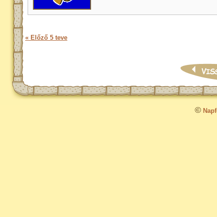
« Előző 5 teve
©
Napfo