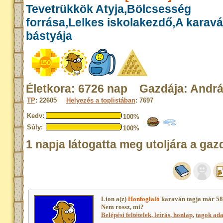
Tevetrükkök Atyja,Bölcsesség
forrása,Lelkes iskolakezdő,A karav
bástyája
Életkora: 6726 nap Gazdája: Andr
TP
: 22605
Helyezés a toplistában
: 7697
Kedv:
100%
Súly:
100%
1 napja látogatta meg utoljára a gaz
Lion a(z)
Honfoglaló
karaván tagja már 58
Nem rossz, mi?
Belépési feltételek, leírás, honlap
,
tagok adat