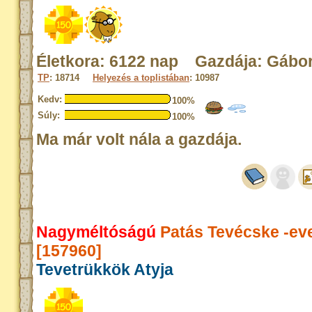
Életkora: 6122 nap Gazdája: Gábo
TP
: 18714
Helyezés a toplistában
: 10987
Kedv:
100%
Súly:
100%
Ma már volt nála a gazdája.
Nagyméltóságú
Patás Tevécske -ev
[157960]
Tevetrükkök Atyja