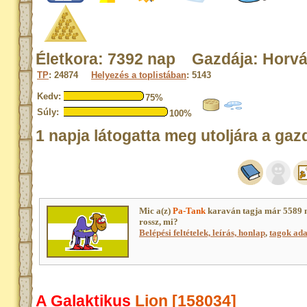
Életkora: 7392 nap Gazdája: Horvá
TP
: 24874
Helyezés a toplistában
: 5143
Kedv:
75%
Súly:
100%
1 napja látogatta meg utoljára a gaz
Mic a(z)
Pa-Tank
karaván tagja már 5589 
rossz, mi?
Belépési feltételek, leírás, honlap
,
tagok adat
A Galaktikus
Lion [158034]