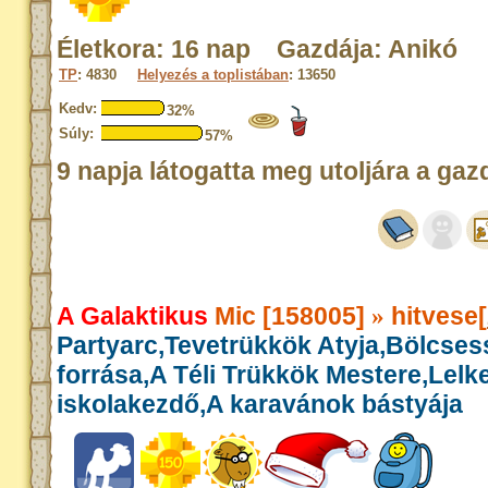
Életkora: 16 nap Gazdája: Anikó
TP
: 4830
Helyezés a toplistában
: 13650
Kedv:
32%
Súly:
57%
9 napja látogatta meg utoljára a gaz
A Galaktikus
Mic [158005]
hitvese[
»
Partyarc,Tevetrükkök Atyja,Bölcse
forrása,A Téli Trükkök Mestere,Lelk
iskolakezdő,A karavánok bástyája