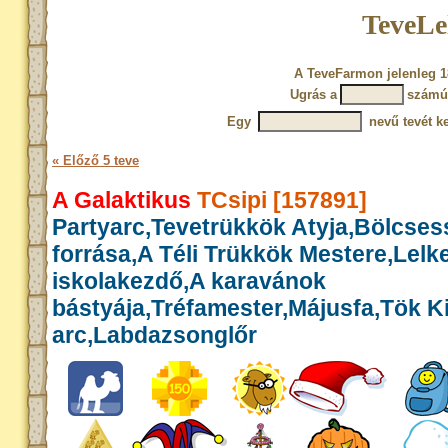
TeveLe
A TeveFarmon jelenleg 1
Ugrás a
számú
Egy
nevű tevét ke
« Előző 5 teve
A Galaktikus
TCsipi [157891]
Partyarc,Tevetrükkök Atyja,Bölcse
forrása,A Téli Trükkök Mestere,Lelk
iskolakezdő,A karavánok
bástyája,Tréfamester,Májusfa,Tök Kir
arc,Labdazsonglőr