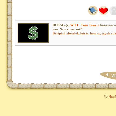
DUBAI a(z)
W.T.C. Twin Towers
karaván ve
van. Nem rossz, mi?
Belépési feltételek, leírás, honlap
,
tagok adat
©
Napfo