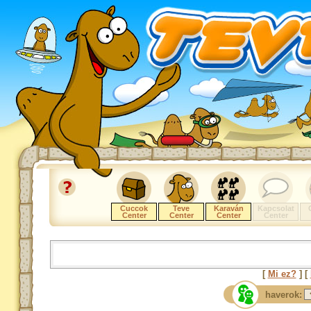
Cuccok
Teve
Karaván
Kapcsolat
Center
Center
Center
Center
[
Mi ez?
] [
haverok: