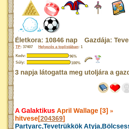
Életkora: 10846 nap Gazdája: Tev
TP
: 37407
Helyezés a toplistában
: 1
Kedv:
96%
Súly:
100%
3 napja látogatta meg utoljára a gaz
A Galaktikus
April Wallage [3]
»
hitvese[
204369
]
Partyarc,Tevetrükkök Atyja,Bölcse