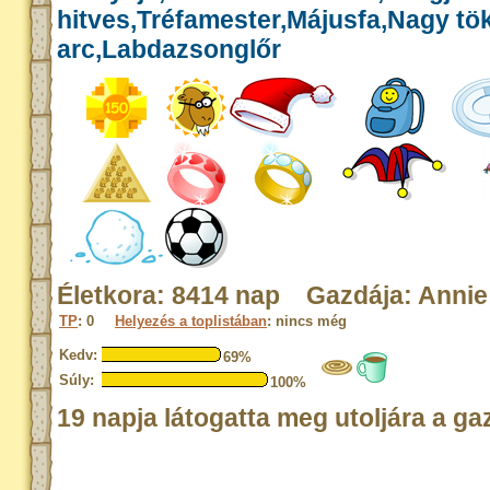
hitves,Tréfamester,Májusfa,Nagy tök
arc,Labdazsonglőr
Életkora: 8414 nap Gazdája: Annie
TP
: 0
Helyezés a toplistában
: nincs még
Kedv:
69%
Súly:
100%
19 napja látogatta meg utoljára a ga