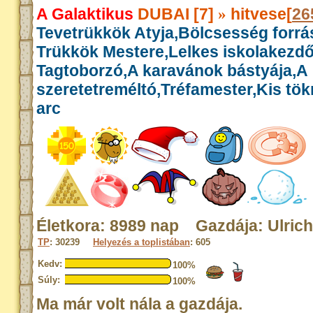
A Galaktikus
DUBAI [7]
hitvese[
26
»
Tevetrükkök Atyja,Bölcsesség forrás
Trükkök Mestere,Lelkes iskolakezdő
Tagtoborzó,A karavánok bástyája,A
szeretetreméltó,Tréfamester,Kis tök
arc
Életkora: 8989 nap Gazdája: Ulrich
TP
: 30239
Helyezés a toplistában
: 605
Kedv:
100%
Súly:
100%
Ma már volt nála a gazdája.