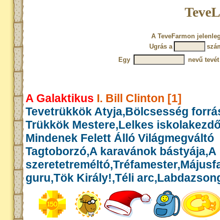
TeveL
A TeveFarmon jelenleg
Ugrás a
szá
Egy
nevű tevét
A Galaktikus
I. Bill Clinton [1]
Tevetrükkök Atyja,Bölcsesség forrás
Trükkök Mestere,Lelkes iskolakezd
Mindenek Felett Álló Világmegváltó
Tagtoborzó,A karavánok bástyája,A
szeretetreméltó,Tréfamester,Május
guru,Tök Király!,Téli arc,Labdazson