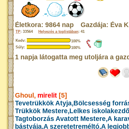
Életkora: 9864 nap Gazdája: Éva K
TP
: 33564
Helyezés a toplistában
: 41
Kedv:
100%
Súly:
100%
1 napja látogatta meg utoljára a gaz
Ghoul,
mirelit
[5]
Tevetrükkök Atyja,Bölcsesség forrás
Trükkök Mestere,Lelkes iskolakezd
Tagtoborzás Avatott Mestere,A kar
bástyája,A szeretetreméltó,A legjob