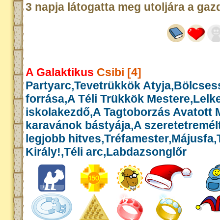
3 napja látogatta meg utoljára a gaz
A Galaktikus
Csibi [4]
Partyarc,Tevetrükkök Atyja,Bölcse
forrása,A Téli Trükkök Mestere,Lelk
iskolakezdő,A Tagtoborzás Avatott 
karavánok bástyája,A szeretetremél
legjobb hitves,Tréfamester,Májusfa
Király!,Téli arc,Labdazsonglőr