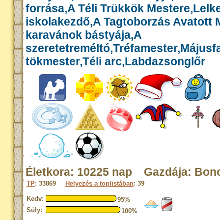
forrása,A Téli Trükkök Mestere,Lelk
iskolakezdő,A Tagtoborzás Avatott 
karavánok bástyája,A
szeretetreméltó,Tréfamester,Májusf
tökmester,Téli arc,Labdazsonglőr
Életkora: 10225 nap Gazdája: Bon
TP
: 33869
Helyezés a toplistában
: 39
Kedv:
95%
Súly:
100%