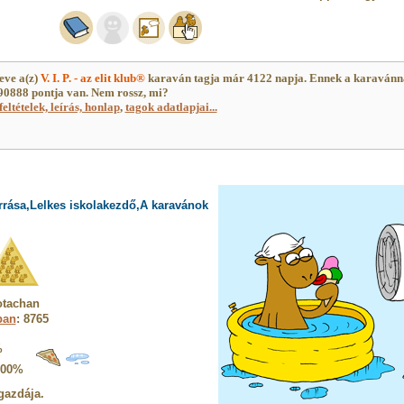
ve a(z)
V. I. P. - az elit klub®
karaván tagja már 4122 napja. Ennek a karavánn
0888 pontja van. Nem rossz, mi?
feltételek, leírás, honlap
,
tagok adatlapjai...
rrása,Lelkes iskolakezdő,A karavánok
otachan
ban
: 8765
%
100%
gazdája.