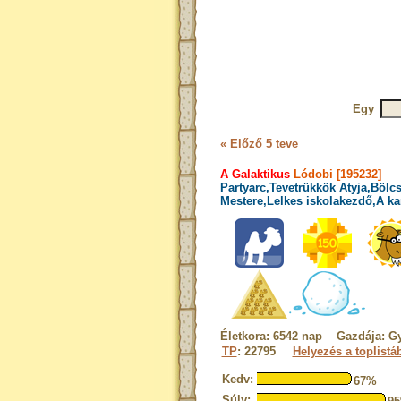
Egy
« Előző 5 teve
A Galaktikus
Lódobi [195232]
Partyarc,Tevetrükkök Atyja,Bölcs
Mestere,Lelkes iskolakezdő,A ka
Életkora: 6542 nap Gazdája: Gy
TP
: 22795
Helyezés a toplistá
Kedv:
67%
Súly: