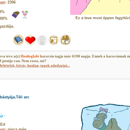
ban
: 2306
8%
Ez a teve most éppen fagyitúrá
100%
gazdája.
ova teve a(z)
Honfoglaló
karaván tagja már 6190 napja. Ennek a karavánnak 
 pontja van. Nem rossz, mi?
feltételek, leírás, honlap
,
tagok adatlapjai...
ástyája,Téli arc
sEd
ban
: nincs még