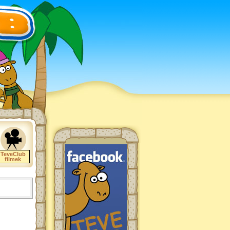
TeveClub
filmek