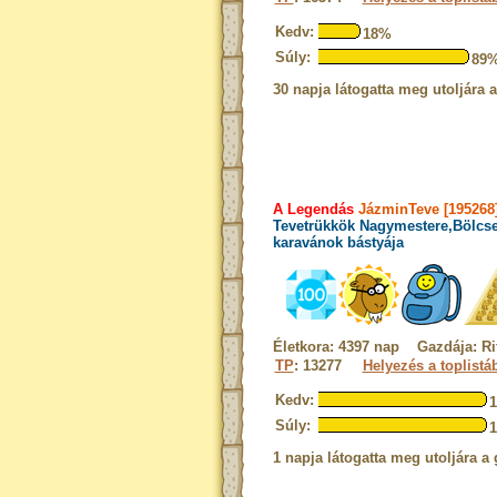
Kedv:
18%
Súly:
89
30 napja látogatta meg utoljára 
A Legendás
JázminTeve [195268
Tevetrükkök Nagymestere,Bölcse
karavánok bástyája
Életkora: 4397 nap Gazdája: Ri
TP
: 13277
Helyezés a toplistá
Kedv:
Súly:
1 napja látogatta meg utoljára a 