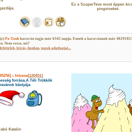
5%
Ez a SzuperTeve most éppen kics
gazdája.
pingvineket.
(z)
Pa-Tank
karaván tagja már 6342 napja. Ennek a karavánnak már 4029102
an. Nem rossz, mi?
feltételek, leírás, honlap
,
tagok adatlapjai...
195256]
»
hitvese[
120451
]
esség forrása,A Téli Trükkök
ravánok bástyája
abó Katalin