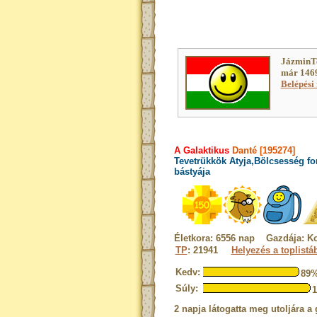
JázminTe
már 1469
Belépési 
A Galaktikus
Danté [195274]
Tevetrükkök Atyja,Bölcsesség fo
bástyája
Életkora: 6556 nap Gazdája: K
TP
: 21941
Helyezés a toplistá
Kedv:
89
Súly:
2 napja látogatta meg utoljára a 