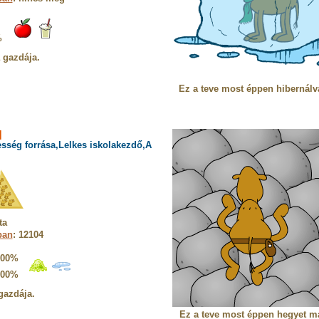
%
a gazdája.
Ez a teve most éppen hibernálv
]
sség forrása,Lelkes iskolakezdő,A
ta
ban
: 12104
100%
100%
gazdája.
Ez a teve most éppen hegyet m