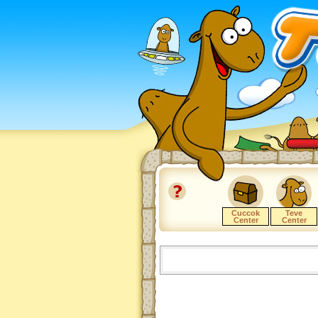
Cuccok
Teve
Center
Center