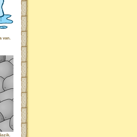
a van.
ászik.