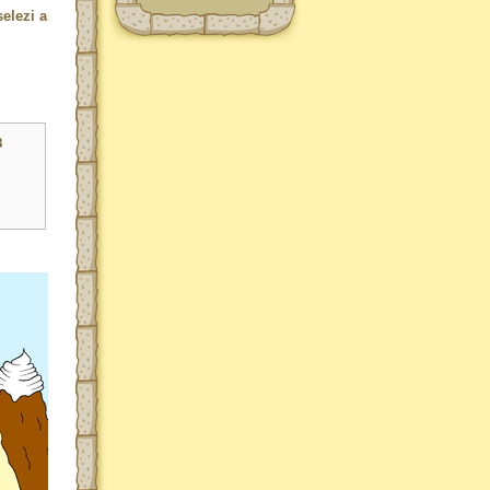
elezi a
3