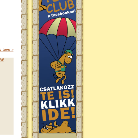
 teve »
ót!