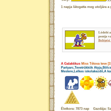
9
1 napja látogatta meg utoljára a 
Lódobi a
pontja v
Belépési 
A Galaktikus
Miss Tétova teve [
Partyarc,Tevetrükkök Atyja,Bölcs
Mestere,Lelkes iskolakezdő,A ka
Életkora: 7873 nap Gazdája: Sz