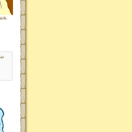
zik.
már