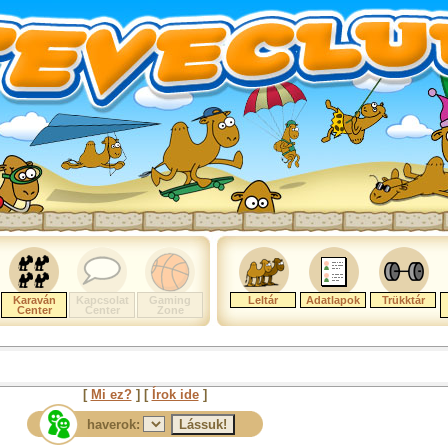
Karaván
Kapcsolat
Gaming
Leltár
Adatlapok
Trükktár
Center
Center
Zone
[
Mi ez?
] [
Írok ide
]
haverok: