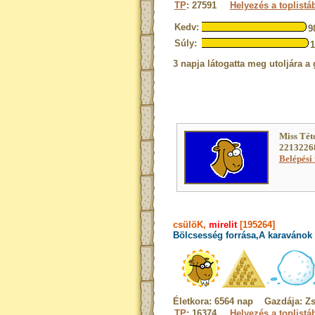
TP
: 27591
Helyezés a toplistá
Kedv:
9
Súly:
3 napja látogatta meg utoljára a 
Miss Tét
22132268
Belépési 
csülöK,
mirelit
[195264]
Bölcsesség forrása,A karavánok b
Életkora: 6564 nap Gazdája: Z
TP
: 16374
Helyezés a toplistá