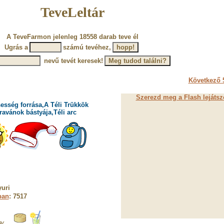
TeveLeltár
A TeveFarmon jelenleg 18558 darab teve él
Ugrás a
számú tevéhez,
nevű tevét keresek!
Következő 5
Szerezd meg a Flash lejátsz
esség forrása,A Téli Trükkök
ravánok bástyája,Téli arc
uri
ban
: 7517