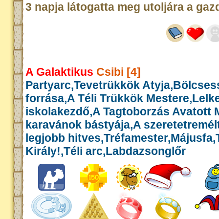
3 napja látogatta meg utoljára a gaz
A Galaktikus
Csibi [4]
Partyarc,Tevetrükkök Atyja,Bölcse
forrása,A Téli Trükkök Mestere,Lelk
iskolakezdő,A Tagtoborzás Avatott 
karavánok bástyája,A szeretetremél
legjobb hitves,Tréfamester,Májusfa
Király!,Téli arc,Labdazsonglőr