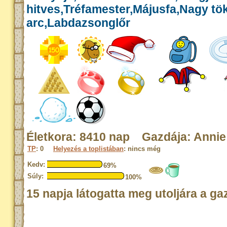
hitves,Tréfamester,Májusfa,Nagy tök
arc,Labdazsonglőr
Életkora: 8410 nap Gazdája: Annie
TP
: 0
Helyezés a toplistában
: nincs még
Kedv:
69%
Súly:
100%
15 napja látogatta meg utoljára a ga