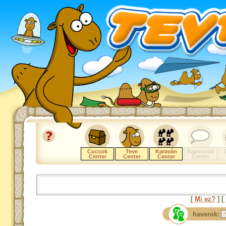
Cuccok
Teve
Karaván
Kapcsolat
Center
Center
Center
Center
[
Mi ez?
] [
haverok: