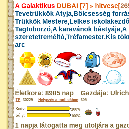
A Galaktikus
DUBAI [7]
hitvese[
26
»
Tevetrükkök Atyja,Bölcsesség forrás
Trükkök Mestere,Lelkes iskolakezdő
Tagtoborzó,A karavánok bástyája,A
szeretetreméltó,Tréfamester,Kis tök
arc
Életkora: 8985 nap Gazdája: Ulrich
TP
: 30229
Helyezés a toplistában
: 605
Kedv:
100%
Súly:
100%
1 napja látogatta meg utoljára a gaz