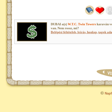
DUBAI a(z)
W.T.C. Twin Towers
karaván ve
van. Nem rossz, mi?
Belépési feltételek, leírás, honlap
,
tagok adat
©
Napfo