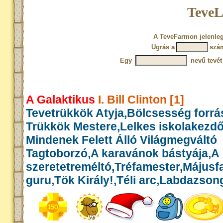
TeveL
A TeveFarmon jelenleg
Ugrás a
szá
Egy
nevű tevét
A Galaktikus
I. Bill Clinton [1]
Tevetrükkök Atyja,Bölcsesség forrás
Trükkök Mestere,Lelkes iskolakezd
Mindenek Felett Álló Világmegváltó
Tagtoborzó,A karavánok bástyája,A
szeretetreméltó,Tréfamester,Május
guru,Tök Király!,Téli arc,Labdazson