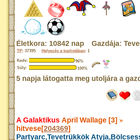
Életkora: 10842 nap Gazdája: Tev
TP
: 37395
Helyezés a toplistában
: 1
Kedv:
96%
Súly:
100%
5 napja látogatta meg utoljára a gaz
A Galaktikus
April Wallage [3]
»
hitvese[
204369
]
Partyarc,Tevetrükkök Atyja,Bölcse