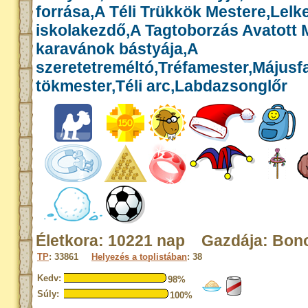
forrása,A Téli Trükkök Mestere,Lelk
iskolakezdő,A Tagtoborzás Avatott 
karavánok bástyája,A
szeretetreméltó,Tréfamester,Májusf
tökmester,Téli arc,Labdazsonglőr
Életkora: 10221 nap Gazdája: Bon
TP
: 33861
Helyezés a toplistában
: 38
Kedv:
98%
Súly:
100%