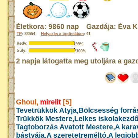
Életkora: 9860 nap Gazdája: Éva K
TP
: 33554
Helyezés a toplistában
: 41
Kedv:
99%
Súly:
100%
2 napja látogatta meg utoljára a gaz
Ghoul,
mirelit
[5]
Tevetrükkök Atyja,Bölcsesség forrás
Trükkök Mestere,Lelkes iskolakezd
Tagtoborzás Avatott Mestere,A kar
bástyája,A szeretetreméltó,A legjob