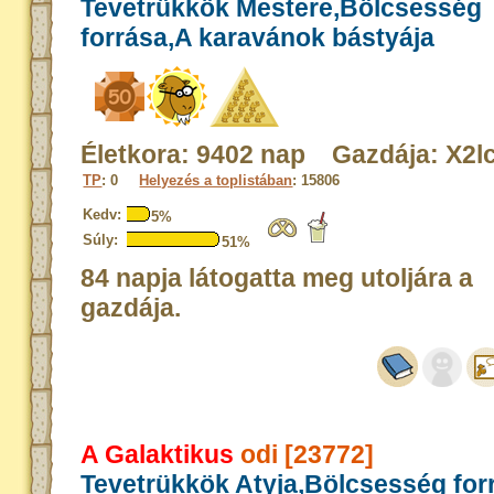
Tevetrükkök Mestere,Bölcsesség
forrása,A karavánok bástyája
Életkora: 9402 nap Gazdája: X2l
TP
: 0
Helyezés a toplistában
: 15806
Kedv:
5%
Súly:
51%
84 napja látogatta meg utoljára a
gazdája.
A Galaktikus
odi [23772]
Tevetrükkök Atyja,Bölcsesség for