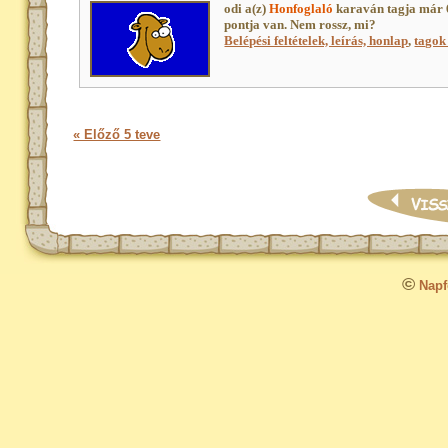
odi a(z)
Honfoglaló
karaván tagja már 
pontja van. Nem rossz, mi?
Belépési feltételek, leírás, honlap
,
tagok 
« Előző 5 teve
©
Napfo