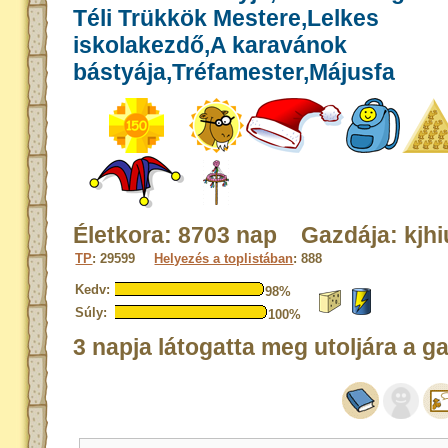
Téli Trükkök Mestere,Lelkes
iskolakezdő,A karavánok
bástyája,Tréfamester,Májusfa
Életkora: 8703 nap Gazdája: kjhi
TP
: 29599
Helyezés a toplistában
: 888
Kedv:
98%
Súly:
100%
3 napja látogatta meg utoljára a g