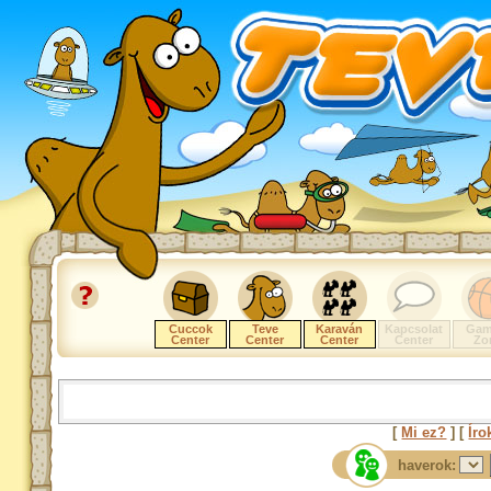
Cuccok
Teve
Karaván
Kapcsolat
Gam
Center
Center
Center
Center
Zo
[
Mi ez?
] [
Íro
haverok: