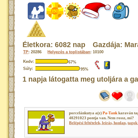
Életkora: 6082 nap Gazdája: Mar
TP
: 20286
Helyezés a toplistában
: 10100
Kedv:
67%
Súly:
95%
1 napja látogatta meg utoljára a g
porcelánkutya a(z)
Pa-Tank
karaván ta
40291023 pontja van. Nem rossz, mi?
Belépési feltételek, leírás, honlap
,
tagok 