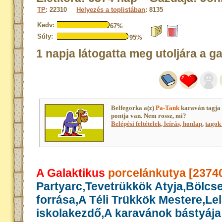
TP
: 22310
Helyezés a toplistában
: 8135
Kedv:
67%
Súly:
95%
1 napja látogatta meg utoljára a g
Belfegorka a(z)
Pa-Tank
karaván tagja
pontja van. Nem rossz, mi?
Belépési feltételek, leírás, honlap
,
tagok 
A Galaktikus
porcelánkutya [2374
Partyarc,Tevetrükkök Atyja,Bölcs
forrása,A Téli Trükkök Mestere,Le
iskolakezdő,A karavánok bástyája