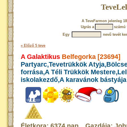
TeveLel
A TeveFarmon jelenleg 18
Ugrás a
számú 
Egy
nevű tevét ke
« Előző 5 teve
A Galaktikus
Belfegorka [23694]
Partyarc,Tevetrükkök Atyja,Bölcs
forrása,A Téli Trükkök Mestere,Le
iskolakezdő,A karavánok bástyája
Életkora: 6374 nap Gazdája: Jo