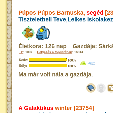
Púpos Púpos Barnuska,
segéd
[23
Tiszteletbeli Teve,Lelkes iskolake
Életkora: 126 nap Gazdája: Sárk
TP
: 1007
Helyezés a toplistában
: 14814
Kedv:
100%
Súly:
100%
Ma már volt nála a gazdája.
A Galaktikus
winter [23754]