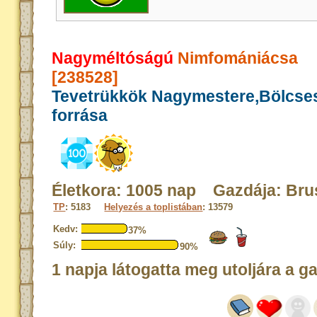
Nagyméltóságú
Nimfomániácsa
[238528]
Tevetrükkök Nagymestere,Bölcse
forrása
Életkora: 1005 nap Gazdája: Br
TP
: 5183
Helyezés a toplistában
: 13579
Kedv:
37%
Súly:
90%
1 napja látogatta meg utoljára a g