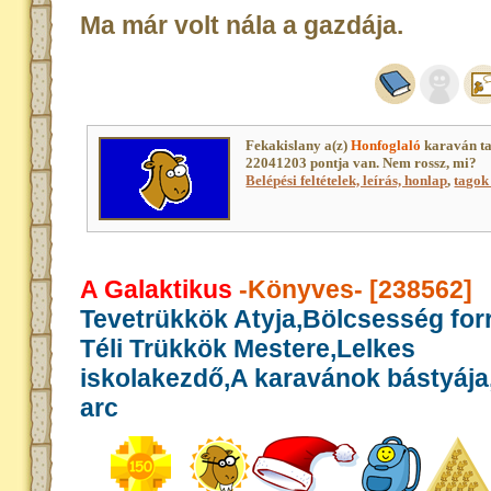
Ma már volt nála a gazdája.
Fekakislany a(z)
Honfoglaló
karaván ta
22041203 pontja van. Nem rossz, mi?
Belépési feltételek, leírás, honlap
,
tagok 
A Galaktikus
-Könyves- [238562]
Tevetrükkök Atyja,Bölcsesség for
Téli Trükkök Mestere,Lelkes
iskolakezdő,A karavánok bástyája,
arc