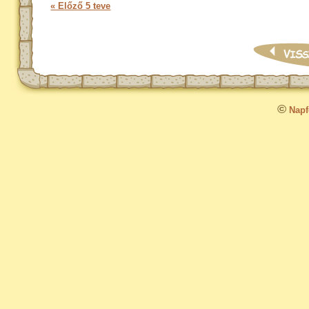
« Előző 5 teve
©
Napfo