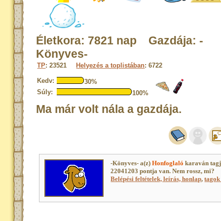
Életkora: 7821 nap Gazdája: -
Könyves-
TP
: 23521
Helyezés a toplistában
: 6722
Kedv:
30%
Súly:
100%
Ma már volt nála a gazdája.
-Könyves- a(z)
Honfoglaló
karaván tagj
22041203 pontja van. Nem rossz, mi?
Belépési feltételek, leírás, honlap
,
tagok 