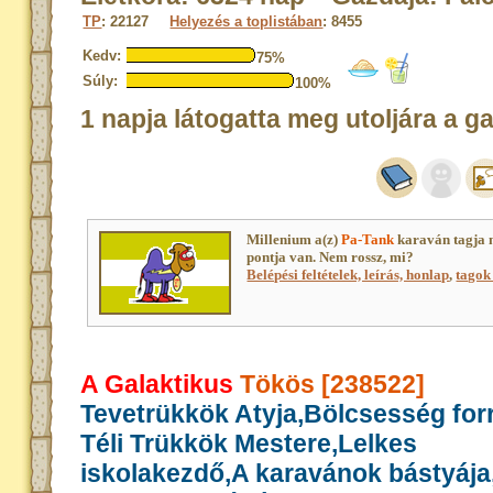
TP
: 22127
Helyezés a toplistában
: 8455
Kedv:
75%
Súly:
100%
1 napja látogatta meg utoljára a g
Millenium a(z)
Pa-Tank
karaván tagja 
pontja van. Nem rossz, mi?
Belépési feltételek, leírás, honlap
,
tagok 
A Galaktikus
Tökös [238522]
Tevetrükkök Atyja,Bölcsesség for
Téli Trükkök Mestere,Lelkes
iskolakezdő,A karavánok bástyája