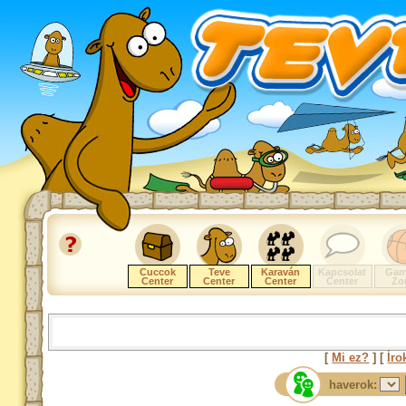
Cuccok
Teve
Karaván
Kapcsolat
Gam
Center
Center
Center
Center
Zo
[
Mi ez?
] [
Íro
haverok: