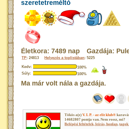
szeretetreméltó
Életkora: 7489 nap Gazdája: Pul
TP
: 24813
Helyezés a toplistában
: 5225
Kedv:
100%
Súly:
100%
Ma már volt nála a gazdája.
Tökös a(z)
V. I. P. - az elit klub®
karaván
14682807 pontja van. Nem rossz, mi?
Belépési feltételek, leírás, honlap
,
tagok 