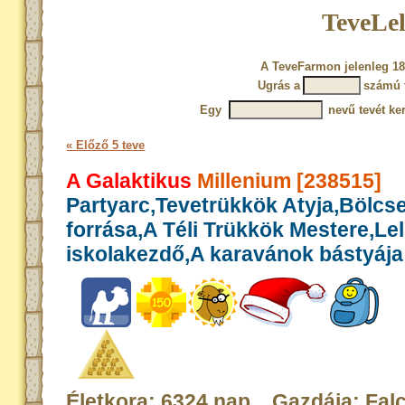
TeveLel
A TeveFarmon jelenleg 18
Ugrás a
számú 
Egy
nevű tevét ke
« Előző 5 teve
A Galaktikus
Millenium [238515]
Partyarc,Tevetrükkök Atyja,Bölcs
forrása,A Téli Trükkök Mestere,Le
iskolakezdő,A karavánok bástyája
Életkora: 6324 nap Gazdája: Fal