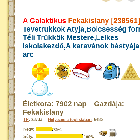
A Galaktikus
Fekakislany [238561
Tevetrükkök Atyja,Bölcsesség for
Téli Trükkök Mestere,Lelkes
iskolakezdő,A karavánok bástyája,
arc
Életkora: 7902 nap Gazdája:
Fekakislany
TP
: 23733
Helyezés a toplistában
: 6485
Kedv:
30%
Súly:
100%