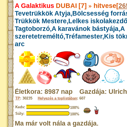
A Galaktikus
DUBAI [7]
hitvese[
26
»
Tevetrükkök Atyja,Bölcsesség forrás
Trükkök Mestere,Lelkes iskolakezdő
Tagtoborzó,A karavánok bástyája,A
szeretetreméltó,Tréfamester,Kis tök
arc
Életkora: 8987 nap Gazdája: Ulrich
TP
: 30235
Helyezés a toplistában
: 607
Kedv:
100%
Súly:
100%
Ma már volt nála a gazdája.