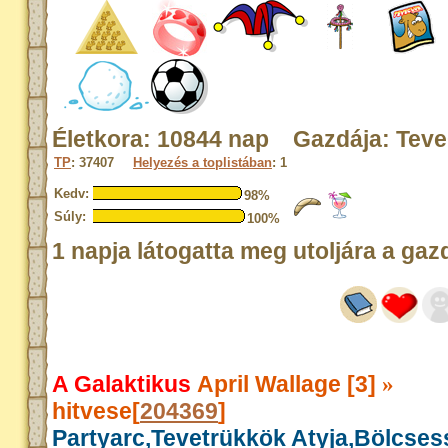
Életkora: 10844 nap Gazdája: Tev
TP
: 37407
Helyezés a toplistában
: 1
Kedv:
98%
Súly:
100%
1 napja látogatta meg utoljára a gaz
A Galaktikus
April Wallage [3]
»
hitvese[
204369
]
Partyarc,Tevetrükkök Atyja,Bölcse