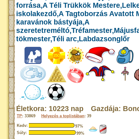
forrása,A Téli Trükkök Mestere,Lelk
iskolakezdő,A Tagtoborzás Avatott 
karavánok bástyája,A
szeretetreméltó,Tréfamester,Májusf
tökmester,Téli arc,Labdazsonglőr
Életkora: 10223 nap Gazdája: Bon
TP
: 33869
Helyezés a toplistában
: 39
Kedv:
97%
Súly:
99%