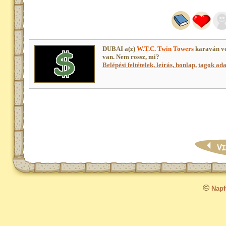
DUBAI a(z)
W.T.C. Twin Towers
karaván ve
van. Nem rossz, mi?
Belépési feltételek, leírás, honlap
,
tagok adat
©
Napfo