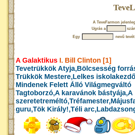
TeveL
A TeveFarmon jelenleg
Ugrás a
szá
Egy
nevű tevét
A Galaktikus
I. Bill Clinton [1]
Tevetrükkök Atyja,Bölcsesség forrás
Trükkök Mestere,Lelkes iskolakezd
Mindenek Felett Álló Világmegváltó
Tagtoborzó,A karavánok bástyája,A
szeretetreméltó,Tréfamester,Május
guru,Tök Király!,Téli arc,Labdazson