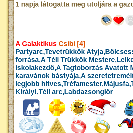
1 napja látogatta meg utoljára a gaz
A Galaktikus
Csibi [4]
Partyarc,Tevetrükkök Atyja,Bölcse
forrása,A Téli Trükkök Mestere,Lelk
iskolakezdő,A Tagtoborzás Avatott 
karavánok bástyája,A szeretetremél
legjobb hitves,Tréfamester,Májusfa
Király!,Téli arc,Labdazsonglőr