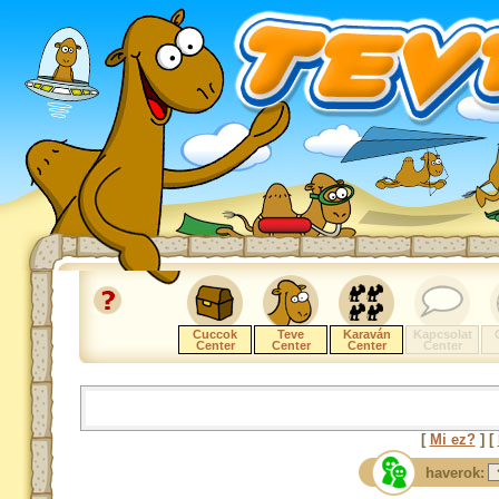
Cuccok
Teve
Karaván
Kapcsolat
Center
Center
Center
Center
[
Mi ez?
] [
haverok: