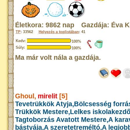
Életkora: 9862 nap Gazdája: Éva K
TP
: 33562
Helyezés a toplistában
: 41
Kedv:
100%
Súly:
100%
Ma már volt nála a gazdája.
Ghoul,
mirelit
[5]
Tevetrükkök Atyja,Bölcsesség forrás
Trükkök Mestere,Lelkes iskolakezd
Tagtoborzás Avatott Mestere,A kar
bástyája,A szeretetreméltó,A legjob