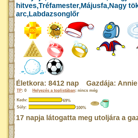
hitves,Tréfamester,Májusfa,Nagy tök
arc,Labdazsonglőr
Életkora: 8412 nap Gazdája: Annie
TP
: 0
Helyezés a toplistában
: nincs még
Kedv:
69%
Súly:
100%
17 napja látogatta meg utoljára a ga