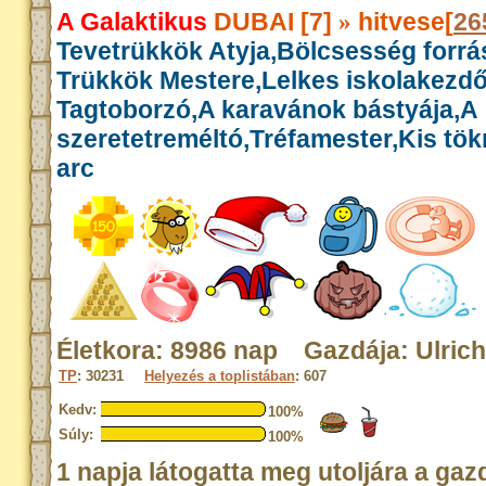
A Galaktikus
DUBAI [7]
hitvese[
26
»
Tevetrükkök Atyja,Bölcsesség forrás
Trükkök Mestere,Lelkes iskolakezdő
Tagtoborzó,A karavánok bástyája,A
szeretetreméltó,Tréfamester,Kis tök
arc
Életkora: 8986 nap Gazdája: Ulrich
TP
: 30231
Helyezés a toplistában
: 607
Kedv:
100%
Súly:
100%
1 napja látogatta meg utoljára a gaz