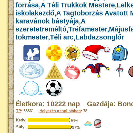
forrása,A Téli Trükkök Mestere,Lelk
iskolakezdő,A Tagtoborzás Avatott 
karavánok bástyája,A
szeretetreméltó,Tréfamester,Májusf
tökmester,Téli arc,Labdazsonglőr
Életkora: 10222 nap Gazdája: Bon
TP
: 33861
Helyezés a toplistában
: 38
Kedv:
94%
Súly:
97%