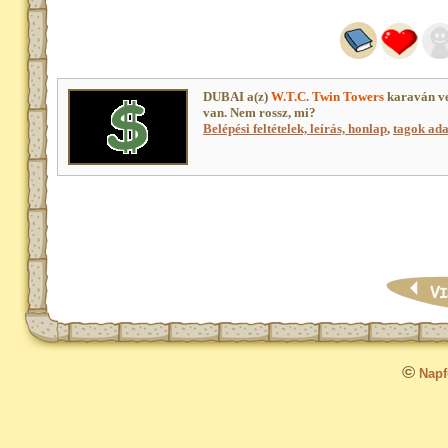
DUBAI a(z)
W.T.C. Twin Towers
karaván ve
van. Nem rossz, mi?
Belépési feltételek, leírás, honlap
,
tagok adat
©
Napfo