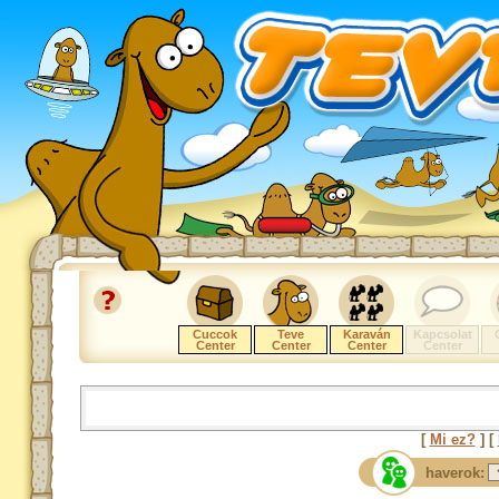
Cuccok
Teve
Karaván
Kapcsolat
Center
Center
Center
Center
[
Mi ez?
] [
haverok: