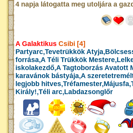
4 napja látogatta meg utoljára a gaz
A Galaktikus
Csibi [4]
Partyarc,Tevetrükkök Atyja,Bölcse
forrása,A Téli Trükkök Mestere,Lelk
iskolakezdő,A Tagtoborzás Avatott 
karavánok bástyája,A szeretetremél
legjobb hitves,Tréfamester,Májusfa
Király!,Téli arc,Labdazsonglőr