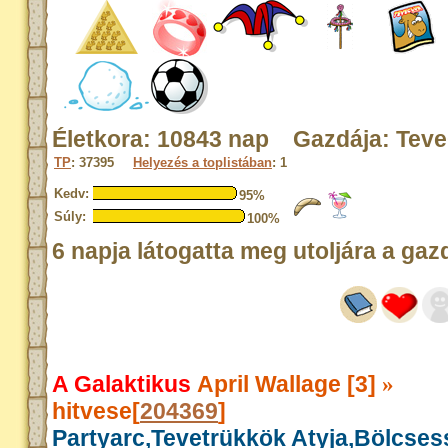
Életkora: 10843 nap Gazdája: Tev
TP
: 37395
Helyezés a toplistában
: 1
Kedv:
95%
Súly:
100%
6 napja látogatta meg utoljára a gaz
A Galaktikus
April Wallage [3]
»
hitvese[
204369
]
Partyarc,Tevetrükkök Atyja,Bölcse