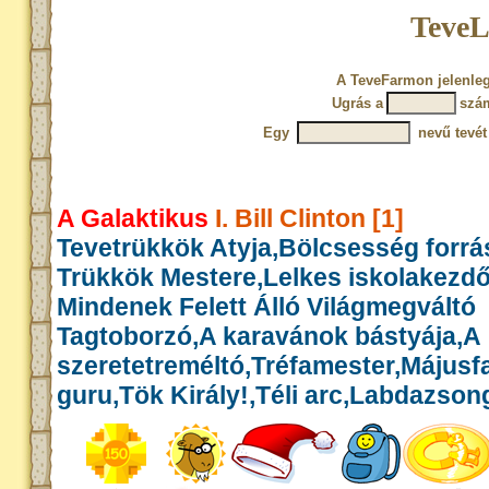
TeveL
A TeveFarmon jelenleg
Ugrás a
szá
Egy
nevű tevét
A Galaktikus
I. Bill Clinton [1]
Tevetrükkök Atyja,Bölcsesség forrás
Trükkök Mestere,Lelkes iskolakezd
Mindenek Felett Álló Világmegváltó
Tagtoborzó,A karavánok bástyája,A
szeretetreméltó,Tréfamester,Május
guru,Tök Király!,Téli arc,Labdazson