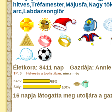
hitves,Tréfamester,Májusfa,Nagy tök
arc,Labdazsonglőr
Életkora: 8411 nap Gazdája: Annie
TP
: 0
Helyezés a toplistában
: nincs még
Kedv:
69%
Súly:
100%
16 napja látogatta meg utoljára a ga