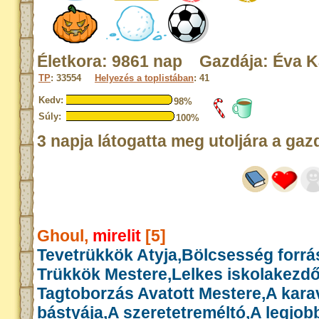
Életkora: 9861 nap Gazdája: Éva K
TP
: 33554
Helyezés a toplistában
: 41
Kedv:
98%
Súly:
100%
3 napja látogatta meg utoljára a gaz
Ghoul,
mirelit
[5]
Tevetrükkök Atyja,Bölcsesség forrás
Trükkök Mestere,Lelkes iskolakezd
Tagtoborzás Avatott Mestere,A kar
bástyája,A szeretetreméltó,A legjob