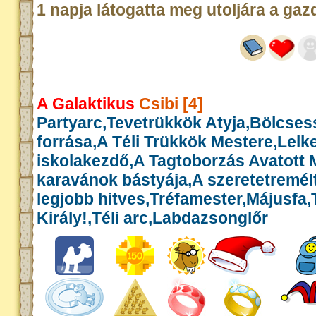
1 napja látogatta meg utoljára a gaz
A Galaktikus
Csibi [4]
Partyarc,Tevetrükkök Atyja,Bölcse
forrása,A Téli Trükkök Mestere,Lelk
iskolakezdő,A Tagtoborzás Avatott 
karavánok bástyája,A szeretetremél
legjobb hitves,Tréfamester,Májusfa
Király!,Téli arc,Labdazsonglőr