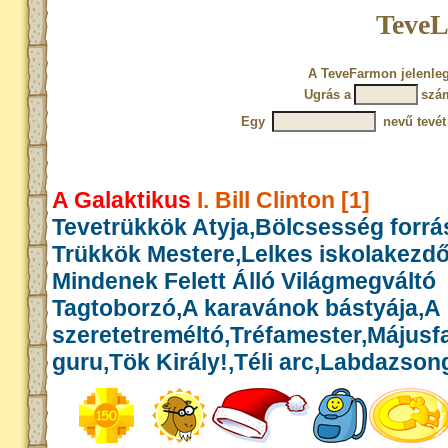
TeveL
A TeveFarmon jelenleg
Ugrás a
szá
Egy
nevű tevét
A Galaktikus
I. Bill Clinton [1]
Tevetrükkök Atyja,Bölcsesség forrás
Trükkök Mestere,Lelkes iskolakezd
Mindenek Felett Álló Világmegváltó
Tagtoborzó,A karavánok bástyája,A
szeretetreméltó,Tréfamester,Május
guru,Tök Király!,Téli arc,Labdazson