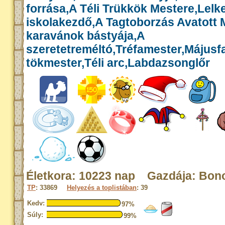
forrása,A Téli Trükkök Mestere,Lelk
iskolakezdő,A Tagtoborzás Avatott 
karavánok bástyája,A
szeretetreméltó,Tréfamester,Májusf
tökmester,Téli arc,Labdazsonglőr
Életkora: 10223 nap Gazdája: Bon
TP
: 33869
Helyezés a toplistában
: 39
Kedv:
97%
Súly:
99%