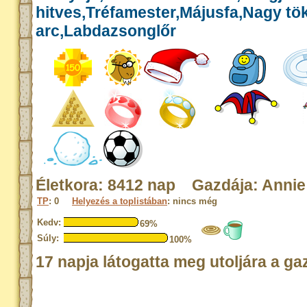
hitves,Tréfamester,Májusfa,Nagy tök
arc,Labdazsonglőr
Életkora: 8412 nap Gazdája: Annie
TP
: 0
Helyezés a toplistában
: nincs még
Kedv:
69%
Súly:
100%
17 napja látogatta meg utoljára a ga