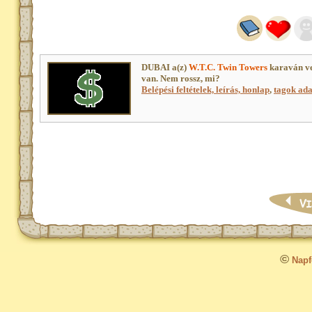
DUBAI a(z)
W.T.C. Twin Towers
karaván ve
van. Nem rossz, mi?
Belépési feltételek, leírás, honlap
,
tagok adat
©
Napfo