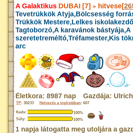
A Galaktikus
DUBAI [7]
hitvese[
26
»
Tevetrükkök Atyja,Bölcsesség forrás
Trükkök Mestere,Lelkes iskolakezdő
Tagtoborzó,A karavánok bástyája,A
szeretetreméltó,Tréfamester,Kis tök
arc
Életkora: 8987 nap Gazdája: Ulrich
TP
: 30233
Helyezés a toplistában
: 607
Kedv:
100%
Súly:
100%
1 napja látogatta meg utoljára a gaz