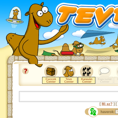
Cuccok
Teve
Karaván
Kapcsolat
Center
Center
Center
Center
[
Mi ez?
] [
haverok: