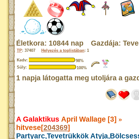
Életkora: 10844 nap Gazdája: Tev
TP
: 37407
Helyezés a toplistában
: 1
Kedv:
98%
Súly:
100%
1 napja látogatta meg utoljára a gaz
A Galaktikus
April Wallage [3]
»
hitvese[
204369
]
Partyarc,Tevetrükkök Atyja,Bölcse