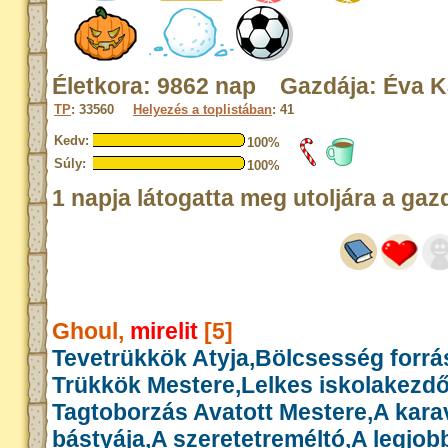
Életkora: 9862 nap Gazdája: Éva K
TP
: 33560
Helyezés a toplistában
: 41
Kedv:
100%
Súly:
100%
1 napja látogatta meg utoljára a gaz
Ghoul,
mirelit
[5]
Tevetrükkök Atyja,Bölcsesség forrás
Trükkök Mestere,Lelkes iskolakezd
Tagtoborzás Avatott Mestere,A kar
bástyája,A szeretetreméltó,A legjob