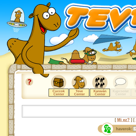
Cuccok
Teve
Karaván
Kapcsolat
Center
Center
Center
Center
[
Mi ez?
] [
haverok: