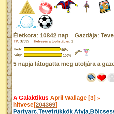
Életkora: 10842 nap Gazdája: Tev
TP
: 37395
Helyezés a toplistában
: 1
Kedv:
96%
Súly:
100%
5 napja látogatta meg utoljára a gaz
A Galaktikus
April Wallage [3]
»
hitvese[
204369
]
Partyarc,Tevetrükkök Atyja,Bölcse