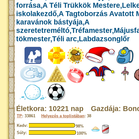
forrása,A Téli Trükkök Mestere,Lelk
iskolakezdő,A Tagtoborzás Avatott 
karavánok bástyája,A
szeretetreméltó,Tréfamester,Májusf
tökmester,Téli arc,Labdazsonglőr
Életkora: 10221 nap Gazdája: Bon
TP
: 33861
Helyezés a toplistában
: 38
Kedv:
98%
Súly:
100%