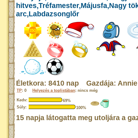
hitves,Tréfamester,Májusfa,Nagy tök
arc,Labdazsonglőr
Életkora: 8410 nap Gazdája: Annie
TP
: 0
Helyezés a toplistában
: nincs még
Kedv:
69%
Súly:
100%
15 napja látogatta meg utoljára a ga