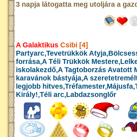
3 napja látogatta meg utoljára a gaz
A Galaktikus
Csibi [4]
Partyarc,Tevetrükkök Atyja,Bölcse
forrása,A Téli Trükkök Mestere,Lelk
iskolakezdő,A Tagtoborzás Avatott 
karavánok bástyája,A szeretetremél
legjobb hitves,Tréfamester,Májusfa
Király!,Téli arc,Labdazsonglőr