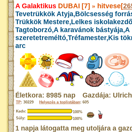
A Galaktikus
DUBAI [7]
hitvese[
26
»
Tevetrükkök Atyja,Bölcsesség forrás
Trükkök Mestere,Lelkes iskolakezdő
Tagtoborzó,A karavánok bástyája,A
szeretetreméltó,Tréfamester,Kis tök
arc
Életkora: 8985 nap Gazdája: Ulrich
TP
: 30229
Helyezés a toplistában
: 605
Kedv:
100%
Súly:
100%
1 napja látogatta meg utoljára a gaz