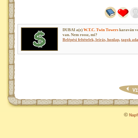
DUBAI a(z)
W.T.C. Twin Towers
karaván ve
van. Nem rossz, mi?
Belépési feltételek, leírás, honlap
,
tagok adat
©
Napfo