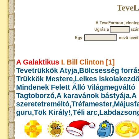
TeveL
A TeveFarmon jelenleg
Ugrás a
szá
Egy
nevű tevét
A Galaktikus
I. Bill Clinton [1]
Tevetrükkök Atyja,Bölcsesség forrás
Trükkök Mestere,Lelkes iskolakezd
Mindenek Felett Álló Világmegváltó
Tagtoborzó,A karavánok bástyája,A
szeretetreméltó,Tréfamester,Május
guru,Tök Király!,Téli arc,Labdazson