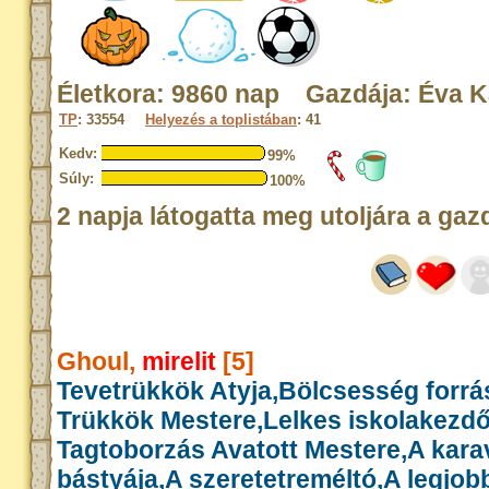
Életkora: 9860 nap Gazdája: Éva K
TP
: 33554
Helyezés a toplistában
: 41
Kedv:
99%
Súly:
100%
2 napja látogatta meg utoljára a gaz
Ghoul,
mirelit
[5]
Tevetrükkök Atyja,Bölcsesség forrás
Trükkök Mestere,Lelkes iskolakezd
Tagtoborzás Avatott Mestere,A kar
bástyája,A szeretetreméltó,A legjob