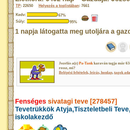
TP
: 22650
Helyezés a toplistában
: 7661
Kedv:
67%
Súly:
95%
1 napja látogatta meg utoljára a gaz
Jozefás a(z)
Pa-Tank
karaván tagja már 63
rossz, mi?
Belépési feltételek, leírás, honlap
,
tagok adat
Fenséges
sivatagi teve [278457]
Tevetrükkök Atyja,Tiszteletbeli Teve
iskolakezdő