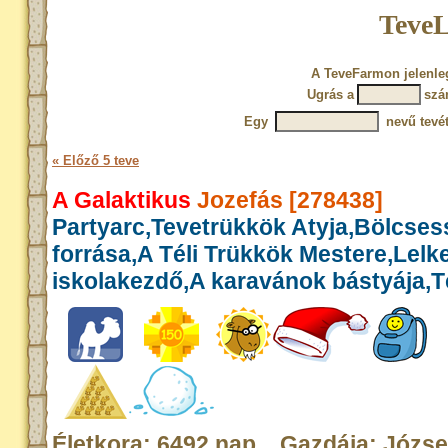
TeveL
A TeveFarmon jelenleg
Ugrás a
szá
Egy
nevű tevét
« Előző 5 teve
A Galaktikus
Jozefás [278438]
Partyarc,Tevetrükkök Atyja,Bölcse
forrása,A Téli Trükkök Mestere,Lelk
iskolakezdő,A karavánok bástyája,Té
Életkora: 6492 nap Gazdája: Józse