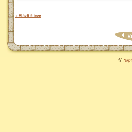
« Előző 5 teve
©
Napfo