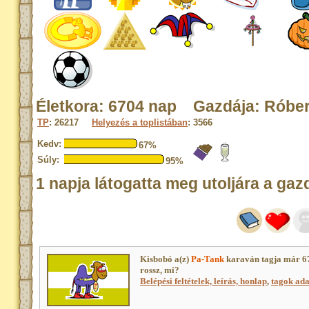
Életkora: 6704 nap Gazdája: Róber
TP
: 26217
Helyezés a toplistában
: 3566
Kedv:
67%
Súly:
95%
1 napja látogatta meg utoljára a gaz
Kisbobó a(z)
Pa-Tank
karaván tagja már 6
rossz, mi?
Belépési feltételek, leírás, honlap
,
tagok adat