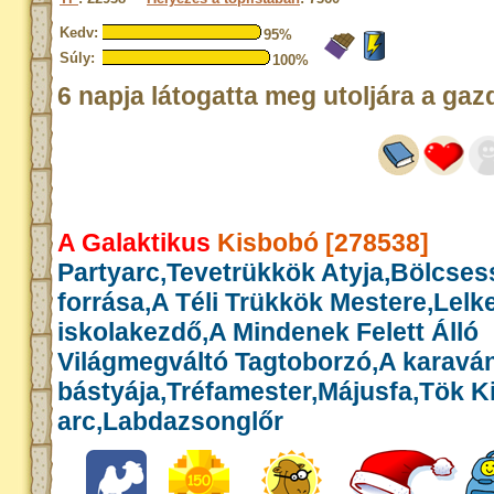
Kedv:
95%
Súly:
100%
6 napja látogatta meg utoljára a gaz
A Galaktikus
Kisbobó [278538]
Partyarc,Tevetrükkök Atyja,Bölcse
forrása,A Téli Trükkök Mestere,Lelk
iskolakezdő,A Mindenek Felett Álló
Világmegváltó Tagtoborzó,A karavá
bástyája,Tréfamester,Májusfa,Tök Kir
arc,Labdazsonglőr