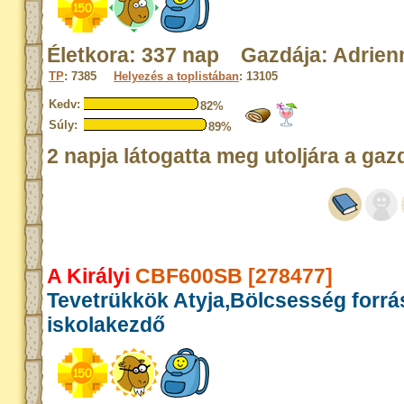
Életkora: 337 nap Gazdája: Adrien
TP
: 7385
Helyezés a toplistában
: 13105
Kedv:
82%
Súly:
89%
2 napja látogatta meg utoljára a gaz
A Királyi
CBF600SB [278477]
Tevetrükkök Atyja,Bölcsesség forrá
iskolakezdő