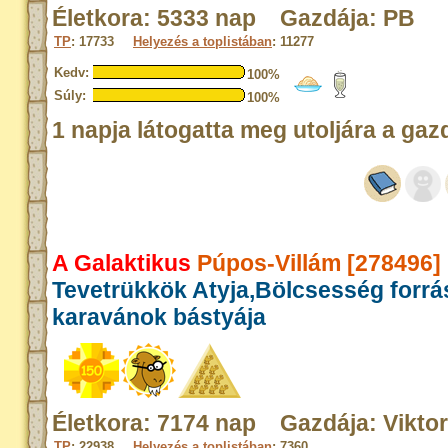
Életkora: 5333 nap Gazdája: PB
TP
: 17733
Helyezés a toplistában
: 11277
Kedv:
100%
Súly:
100%
1 napja látogatta meg utoljára a gaz
A Galaktikus
Púpos-Villám [278496]
Tevetrükkök Atyja,Bölcsesség forrá
karavánok bástyája
Életkora: 7174 nap Gazdája: Vikto
TP
: 22938
Helyezés a toplistában
: 7360