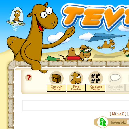
Cuccok
Teve
Karaván
Kapcsolat
Center
Center
Center
Center
[
Mi ez?
] 
haverok: