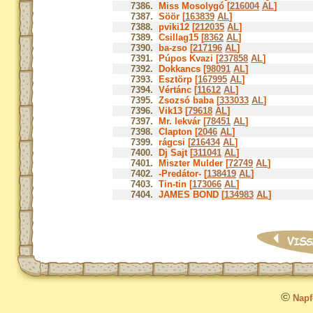
7386.
Miss Mosolygó [
216004
AL
]
7387.
Söör [
163839
AL
]
7388.
pviki12 [
212035
AL
]
7389.
Csillag15 [
8362
AL
]
7390.
ba-zso [
217196
AL
]
7391.
Púpos Kvazi [
237858
AL
]
7392.
Dokkancs [
98091
AL
]
7393.
Esztörp [
167995
AL
]
7394.
Vértánc [
11612
AL
]
7395.
Zsozsó baba [
333033
AL
]
7396.
Vik13 [
79618
AL
]
7397.
Mr. lekvár [
78451
AL
]
7398.
Clapton [
2046
AL
]
7399.
rágcsi [
216434
AL
]
7400.
Dj Sajt [
311041
AL
]
7401.
Miszter Mulder [
72749
AL
]
7402.
-Predátor- [
138419
AL
]
7403.
Tin-tin [
173066
AL
]
7404.
JAMES BOND [
134983
AL
]
©
Napfo