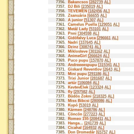
7356.
Bakancsos [
282739
AL
]
7357.
DJ Bili [
235019
AL
]
7358.
TEVEMEN [
182456
AL
]
7359.
Zsanuária [
66655
AL
]
7360.
A junior [
51307
AL
]
7361.
Camelus Puella [
129051
AL
]
7362.
Metál Lady [
53101
AL
]
7363.
Pnni [
304598
AL
]
7364.
Gidófalvy Luca [
296661
AL
]
7365.
Nadri [
337645
AL
]
7366.
Dzinz [
308741
AL
]
7367.
Miklosteve [
301162
AL
]
7368.
AnimeGirl [
266624
AL
]
7369.
Puco pupu [
157870
AL
]
7370.
Andreeeespupu [
315341
AL
]
7371.
Giskard Reventlov [
2643
AL
]
7372.
Mini pupu [
291186
AL
]
7373.
Trixi Junior [
281687
AL
]
7374.
artúr [
106084
AL
]
7375.
KevtevElek [
123324
AL
]
7376.
fly [
297582
AL
]
7377.
Büdös Zokni [
218325
AL
]
7378.
Miss Bibcsi [
280086
AL
]
7379.
Kupó [
53019
AL
]
7380.
Kármen [
248786
AL
]
7381.
Cöncön [
277223
AL
]
7382.
Romeo 155 [
208411
AL
]
7383.
Hanga... [
241739
AL
]
7384.
Cicahal [
164932
AL
]
7385.
Don Dromedár [
65757
AL
]