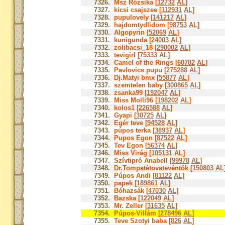
7326.
Msz Rózsika [
12732
AL
]
7327.
kicsi csajszee [
112931
AL
]
7328.
pupulovely [
141217
AL
]
7329.
hajdomtydlidom [
98753
AL
]
7330.
Algopyrin [
52069
AL
]
7331.
kunigunda [
24003
AL
]
7332.
zolibacsi_18 [
290002
AL
]
7333.
tevigirl [
75333
AL
]
7334.
Camel of the Rings [
60782
AL
]
7335.
Pavlovics pupu [
275288
AL
]
7336.
Dj.Matyi bmx [
55877
AL
]
7337.
szemtelen baby [
300865
AL
]
7338.
zsanka99 [
192047
AL
]
7339.
Miss Molli96 [
198202
AL
]
7340.
kolos1 [
226588
AL
]
7341.
Gyapi [
30725
AL
]
7342.
Egér teve [
94528
AL
]
7343.
púpos terka [
38937
AL
]
7344.
Pupos Egon [
87522
AL
]
7345.
Tev Egon [
56374
AL
]
7346.
Miss Virág [
105131
AL
]
7347.
Szívtipró Anabell [
99978
AL
]
7348.
Dr.Tompatétovatevéntök [
150803
AL
7349.
Púpos Andi [
81122
AL
]
7350.
papek [
189861
AL
]
7351.
Bóhazsák [
47030
AL
]
7352.
Bazska [
122049
AL
]
7353.
Mr. Zeller [
31635
AL
]
7354.
Púpos-Villám [
278496
AL
]
7355.
Teve Szotyi baba [
826
AL
]