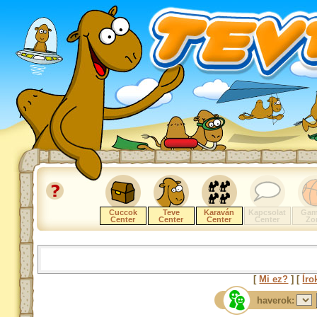
Cuccok
Teve
Karaván
Kapcsolat
Gam
Center
Center
Center
Center
Zo
[
Mi ez?
] [
Íro
haverok: