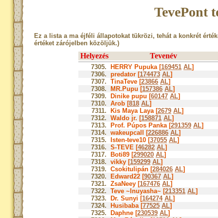
TevePont t
Ez a lista a ma éjféli állapotokat tükrözi, tehát a konkrét érté
értéket zárójelben közöljük.)
Helyezés
Tevenév
7305.
HERRY Pupuka [
169451
AL
]
7306.
predator [
174473
AL
]
7307.
TinaTeve [
23866
AL
]
7308.
MR.Pupu [
157386
AL
]
7309.
Dinike pupu [
60147
AL
]
7310.
Arob [
818
AL
]
7311.
Kis Maya Laya [
2679
AL
]
7312.
Waldo jr. [
158871
AL
]
7313.
Prof. Púpos Panka [
291359
AL
]
7314.
wakeupcall [
226886
AL
]
7315.
Isten-teve10 [
37055
AL
]
7316.
S-TEVE [
46282
AL
]
7317.
Boti89 [
299020
AL
]
7318.
vikky [
159299
AL
]
7319.
Csokitulipán [
284026
AL
]
7320.
Edward22 [
90367
AL
]
7321.
ZsaNeey [
167476
AL
]
7322.
Teve ~Inuyasha~ [
213351
AL
]
7323.
Dr. Sunyi [
164274
AL
]
7324.
Husibaba [
77525
AL
]
7325.
Daphne [
230539
AL
]