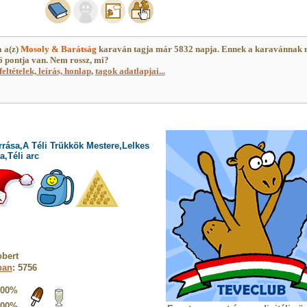
 a(z)
Mosoly & Barátság
karaván tagja már 5832 napja. Ennek a karavánnak
 pontja van. Nem rossz, mi?
feltételek, leírás, honlap
,
tagok adatlapjai...
rrása,A Téli Trükkök Mestere,Lelkes
,Téli arc
bert
ban
: 5756
100%
100%