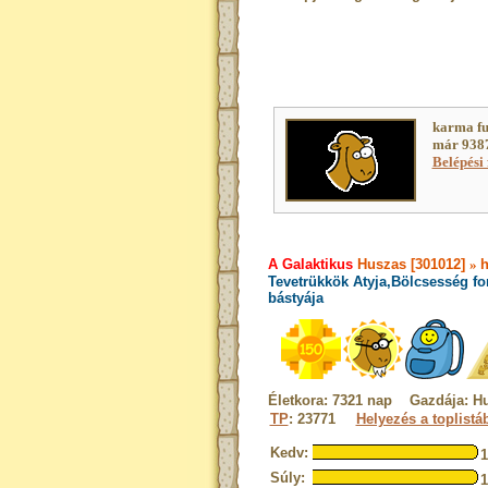
karma fu
már 9387
Belépési 
A Galaktikus
Huszas [301012]
»
h
Tevetrükkök Atyja,Bölcsesség fo
bástyája
Életkora: 7321 nap Gazdája: H
TP
: 23771
Helyezés a toplistá
Kedv:
Súly: