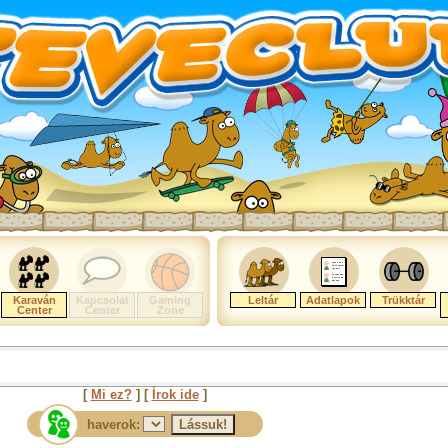
Karaván
Kapcsolat
Gaming
Leltár
Adatlapok
Trükktár
Center
Center
Zone
[
Mi ez?
] [
Írok ide
]
haverok: