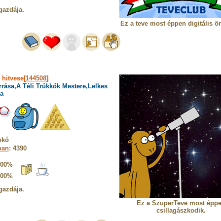
gazdája.
Ez a teve most éppen digitális ö
»
hitvese[
144508
]
rrása,A Téli Trükkök Mestere,Lelkes
a
okó
ban
: 4390
100%
100%
gazdája.
Ez a SzuperTeve most épp
csillagászkodik.