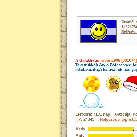
Dromélia
11371756
Belépési 
A Galaktikus
robert1996 [301074]
Tevetrükkök Atyja,Bölcsesség fo
iskolakezdő,A karavánok bástyája
Életkora: 7191 nap Gazdája: Ro
TP
: 24345
Helyezés a toplistá
Kedv:
Súly: