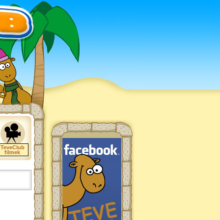
TeveClub
filmek