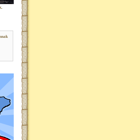
k.
nnak