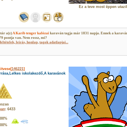
Ez a teve most éppen utazi
tár a(z)
A Karib tenger kalózai
karaván tagja már 1831 napja. Ennek a karavá
9 pontja van. Nem rossz, mi?
feltételek, leírás, honlap
,
tagok adatlapjai...
itvese[
146221
]
rrása,Lelkes iskolakezdő,A karavánok
uszas
ban
: 6433
100%
100%