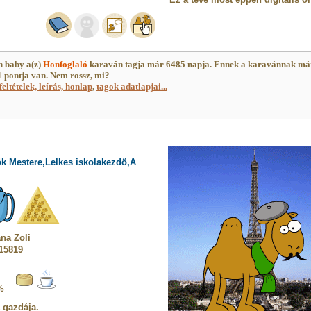
n baby a(z)
Honfoglaló
karaván tagja már 6485 napja. Ennek a karavánnak má
 pontja van. Nem rossz, mi?
feltételek, leírás, honlap
,
tagok adatlapjai...
ök Mestere,Lelkes iskolakezdő,A
na Zoli
 15819
%
a gazdája.