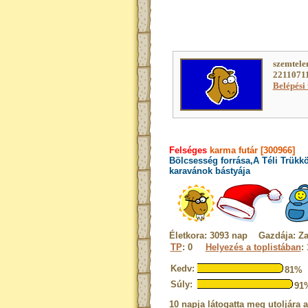
szemtele
22110711
Belépési 
Felséges
karma futár [300966]
Bölcsesség forrása,A Téli Trükk
karavánok bástyája
Életkora: 3093 nap Gazdája: Za
TP
: 0
Helyezés a toplistában
:
Kedv:
81%
Súly:
91
10 napja látogatta meg utoljára 