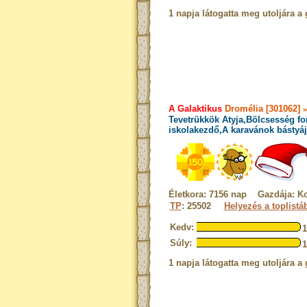
1 napja látogatta meg utoljára a 
A Galaktikus
Dromélia [301062]
Tevetrükkök Atyja,Bölcsesség fo
iskolakezdő,A karavánok bástyáj
Életkora: 7156 nap Gazdája: K
TP
: 25502
Helyezés a toplistá
Kedv:
Súly:
1 napja látogatta meg utoljára a 