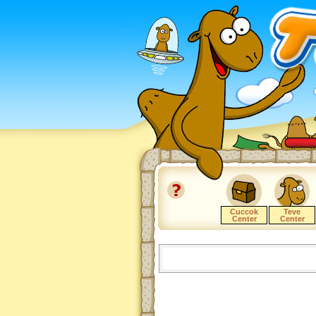
Cuccok
Teve
Center
Center