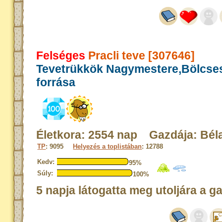
Felséges
Pracli teve [307646]
Tevetrükkök Nagymestere,Bölcse
forrása
Életkora: 2554 nap Gazdája: Bél
TP
: 9095
Helyezés a toplistában
: 12788
Kedv:
95%
Súly:
100%
5 napja látogatta meg utoljára a g