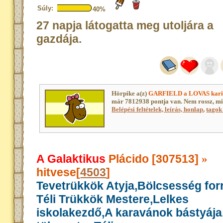
Súly:
40%
27 napja látogatta meg utoljára a
gazdája.
Hörpike a(z)
GARFIELD a LOVAS kar
már 7812938 pontja van. Nem rossz, m
Belépési feltételek, leírás, honlap
,
tagok 
A Galaktikus
Plácido [307513]
»
hitvese[
4503
]
Tevetrükkök Atyja,Bölcsesség for
Téli Trükkök Mestere,Lelkes
iskolakezdő,A karavánok bástyáj