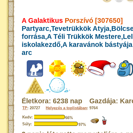
A Galaktikus
Porszívó [307650]
Partyarc,Tevetrükkök Atyja,Bölcs
forrása,A Téli Trükkök Mestere,Le
iskolakezdő,A karavánok bástyája,
arc
Életkora: 6238 nap Gazdája: Kar
TP
: 20727
Helyezés a toplistában
: 9764
Kedv:
66%
Súly:
97%