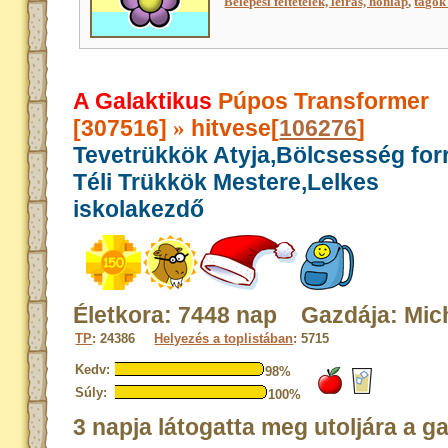
Belépési feltételek, leírás, honlap
,
tagok 
A Galaktikus
Púpos Transformer
[307516]
hitvese[
106276
]
»
Tevetrükkök Atyja,Bölcsesség for
Téli Trükkök Mestere,Lelkes
iskolakezdő
Életkora: 7448 nap Gazdája: Mic
TP
: 24386
Helyezés a toplistában
: 5715
Kedv:
98%
Súly:
100%
3 napja látogatta meg utoljára a g