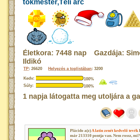
tökmester,Téli arc
Életkora: 7448 nap Gazdája: Si
Ildikó
TP
: 26620
Helyezés a toplistában
: 3200
Kedv:
100%
Súly:
100%
1 napja látogatta meg utoljára a g
Plácido a(z)
A latin zenét kedvelő tevék
már 213310 pontja van. Nem rossz, mi