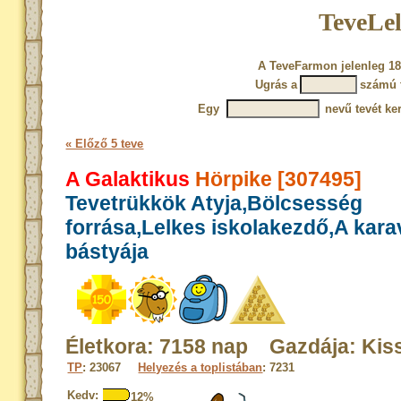
TeveLel
A TeveFarmon jelenleg 18
Ugrás a
számú 
Egy
nevű tevét ke
« Előző 5 teve
A Galaktikus
Hörpike [307495]
Tevetrükkök Atyja,Bölcsesség
forrása,Lelkes iskolakezdő,A kar
bástyája
Életkora: 7158 nap Gazdája: Kiss
TP
: 23067
Helyezés a toplistában
: 7231
Kedv:
12%