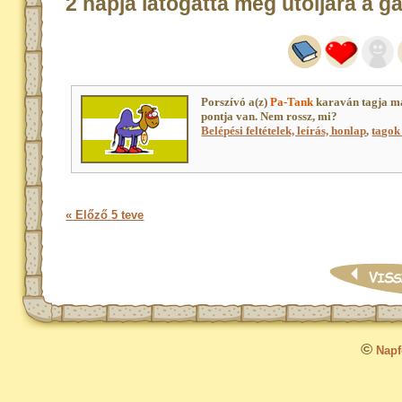
2 napja látogatta meg utoljára a g
Porszívó a(z)
Pa-Tank
karaván tagja m
pontja van. Nem rossz, mi?
Belépési feltételek, leírás, honlap
,
tagok 
« Előző 5 teve
©
Napfo