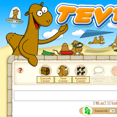
Cuccok
Teve
Karaván
Kapcsolat
Gam
Center
Center
Center
Center
Zo
[
Mi ez?
] [
Íro
haverok: