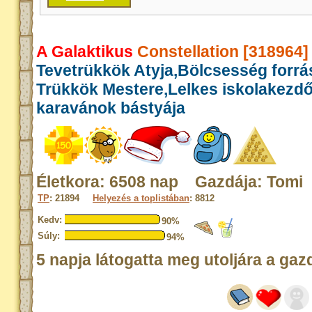
A Galaktikus
Constellation [318964]
Tevetrükkök Atyja,Bölcsesség forrás
Trükkök Mestere,Lelkes iskolakezd
karavánok bástyája
Életkora: 6508 nap Gazdája: Tomi
TP
: 21894
Helyezés a toplistában
: 8812
Kedv:
90%
Súly:
94%
5 napja látogatta meg utoljára a gaz