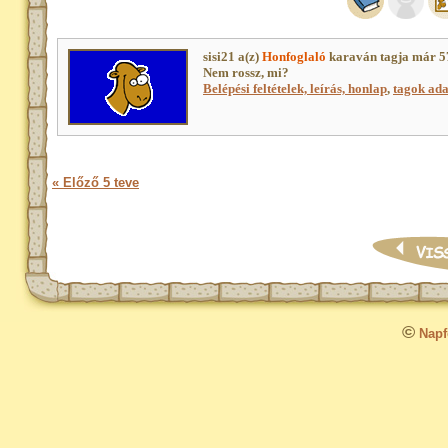
sisi21 a(z)
Honfoglaló
karaván tagja már 5
Nem rossz, mi?
Belépési feltételek, leírás, honlap
,
tagok adat
« Előző 5 teve
©
Napfo