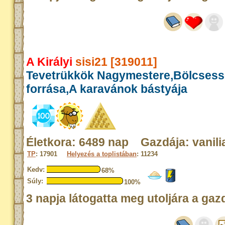
A Királyi
sisi21 [319011]
Tevetrükkök Nagymestere,Bölcses
forrása,A karavánok bástyája
Életkora: 6489 nap Gazdája: vanili
TP
: 17901
Helyezés a toplistában
: 11234
Kedv:
68%
Súly:
100%
3 napja látogatta meg utoljára a gaz