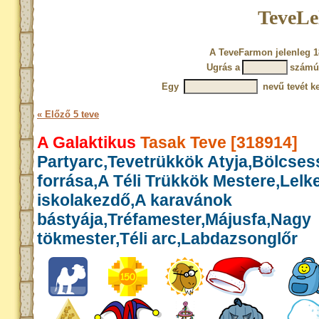
TeveLe
A TeveFarmon jelenleg 1
Ugrás a
számú
Egy
nevű tevét ke
« Előző 5 teve
A Galaktikus
Tasak Teve [318914]
Partyarc,Tevetrükkök Atyja,Bölcse
forrása,A Téli Trükkök Mestere,Lelk
iskolakezdő,A karavánok
bástyája,Tréfamester,Májusfa,Nagy
tökmester,Téli arc,Labdazsonglőr