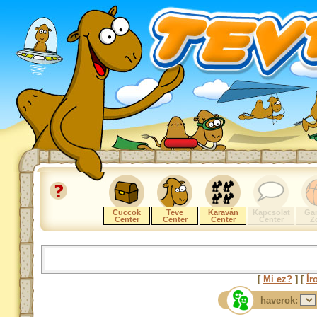
Cuccok
Teve
Karaván
Kapcsolat
Ga
Center
Center
Center
Center
Z
[
Mi ez?
] [
Ír
haverok: