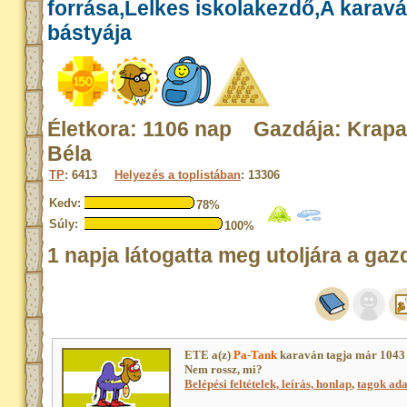
forrása,Lelkes iskolakezdő,A karav
bástyája
Életkora: 1106 nap Gazdája: Krap
Béla
TP
: 6413
Helyezés a toplistában
: 13306
Kedv:
78%
Súly:
100%
1 napja látogatta meg utoljára a gaz
ETE a(z)
Pa-Tank
karaván tagja már 1043 
Nem rossz, mi?
Belépési feltételek, leírás, honlap
,
tagok adat