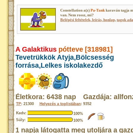
Constellation a(z)
Pa-Tank
karaván tagja m
van. Nem rossz, mi?
Belépési feltételek, leírás, honlap
,
tagok adat
A Galaktikus
pótteve [318981]
Tevetrükkök Atyja,Bölcsesség
forrása,Lelkes iskolakezdő
Életkora: 6438 nap Gazdája: allfon
TP
: 21300
Helyezés a toplistában
: 9352
Kedv:
100%
Súly:
100%
1 napja látogatta meg utoljára a gaz