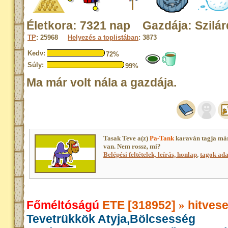
Életkora: 7321 nap Gazdája: Szilár
TP
: 25968
Helyezés a toplistában
: 3873
Kedv:
72%
Súly:
99%
Ma már volt nála a gazdája.
Tasak Teve a(z)
Pa-Tank
karaván tagja má
van. Nem rossz, mi?
Belépési feltételek, leírás, honlap
,
tagok adat
Főméltóságú
ETE [318952]
hitvese
»
Tevetrükkök Atyja,Bölcsesség