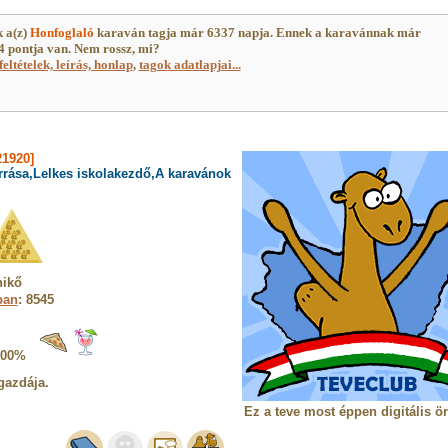
 a(z)
Honfoglaló
karaván tagja már 6337 napja. Ennek a karavánnak már
 pontja van. Nem rossz, mi?
feltételek, leírás, honlap
,
tagok adatlapjai...
21920]
rrása,Lelkes iskolakezdő,A karavánok
nikő
ban
: 8545
100%
gazdája.
Ez a teve most éppen digitális ö