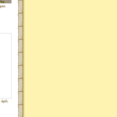
per.
épít.