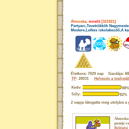
Álmoska,
mirelit
[321921]
Partyarc,Tevetrükkök Nagymester
Mestere,Lelkes iskolakezdő,A ka
Életkora: 7029 nap Gazdája: B
TP
: 20031
Helyezés a toplistá
Kedv:
88
Súly:
82%
2 napja látogatta meg utoljára a 
Álmoska 
pontja v
Belépési 