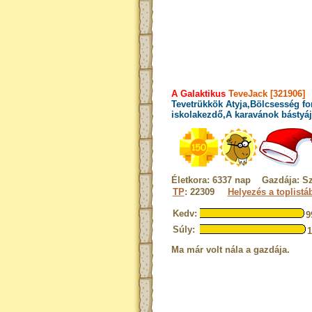
A Galaktikus
TeveJack [321906]
Tevetrükkök Atyja,Bölcsesség fo
iskolakezdő,A karavánok bástyáj
Életkora: 6337 nap Gazdája: Sz
TP
: 22309
Helyezés a toplistá
Kedv:
9
Súly:
Ma már volt nála a gazdája.