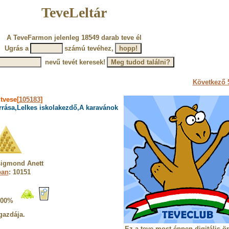
TeveLeltár
A TeveFarmon jelenleg 18549 darab teve él
Ugrás a
számú tevéhez,
nevű tevét keresek!
Következő 5
itvese[
105183
]
rrása,Lelkes iskolakezdő,A karavánok
sigmond Anett
ban
: 10151
100%
gazdája.
Ez a teve most éppen digitális ö