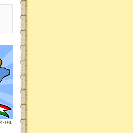
rökség.