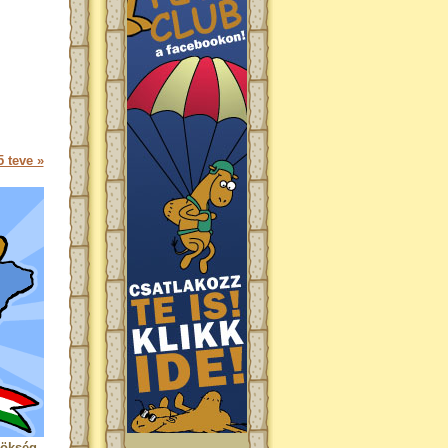
 teve »
rökség.