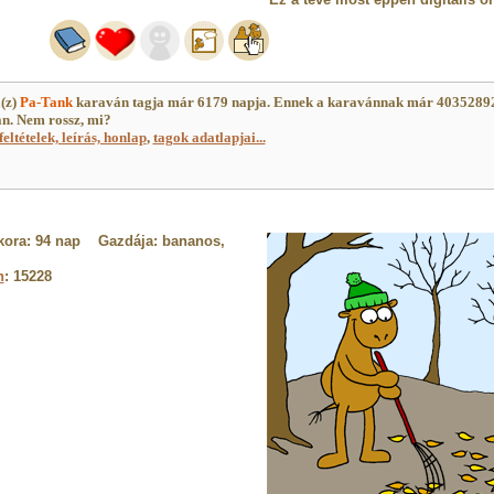
(z)
Pa-Tank
karaván tagja már 6179 napja. Ennek a karavánnak már 4035289
an. Nem rossz, mi?
feltételek, leírás, honlap
,
tagok adatlapjai...
kora: 94 nap Gazdája: bananos,
n
: 15228