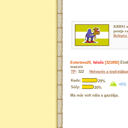
KBB91 a
pontja v
Belépési 
Enterteve20,
felsős
[321892]
Élet
mazsis
TP
: 322
Helyezés a toplistába
Kedv:
29%
Súly:
20%
Ma már volt nála a gazdája.