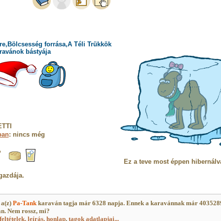
e,Bölcsesség forrása,A Téli Trükkök
ravánok bástyája
ETTI
ban
: nincs még
%
Ez a teve most éppen hibernálv
gazdája.
a(z)
Pa-Tank
karaván tagja már 6328 napja. Ennek a karavánnak már 403528
an. Nem rossz, mi?
feltételek, leírás, honlap
,
tagok adatlapjai...