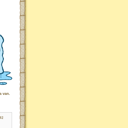
a van.
92