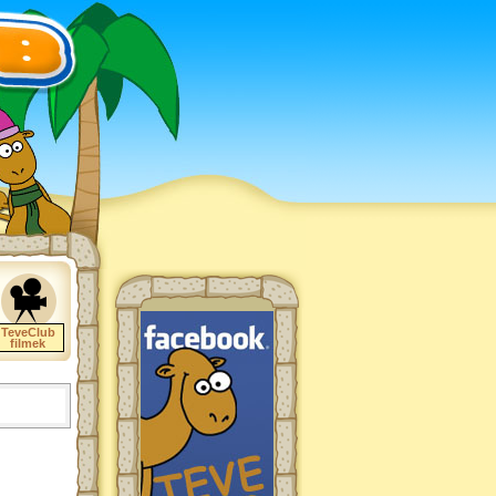
TeveClub
filmek