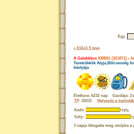
Egy
« Előző 5 teve
A Galaktikus
KBB91 [321871]
»
h
Tevetrükkök Atyja,Bölcsesség fo
bástyája
Életkora: 6232 nap Gazdája: Z
TP
: 20211
Helyezés a toplistá
Kedv:
74%
Súly:
3 napja látogatta meg utoljára a 