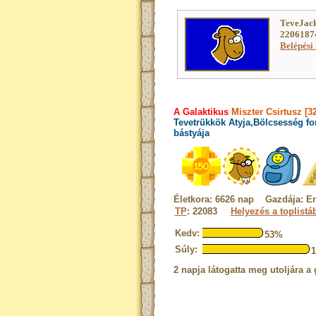
TeveJack
22061874
Belépési 
A Galaktikus
Miszter Csirtusz [3
Tevetrükkök Atyja,Bölcsesség fo
bástyája
Életkora: 6626 nap Gazdája: E
TP
: 22083
Helyezés a toplistá
Kedv:
53%
Súly:
2 napja látogatta meg utoljára a 