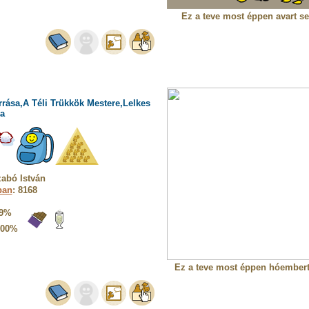
Ez a teve most éppen avart se
rrása,A Téli Trükkök Mestere,Lelkes
a
abó István
ban
: 8168
9%
100%
Ez a teve most éppen hóembert 