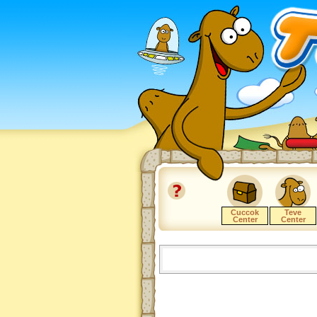
Cuccok
Teve
Center
Center