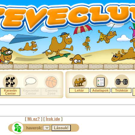
Karaván
Kapcsolat
Gaming
Leltár
Adatlapok
Trükktár
Center
Center
Zone
[
Mi ez?
] [
Írok ide
]
haverok: